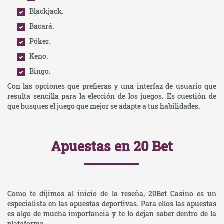
Blackjack.
Bacará.
Póker.
Keno.
Bingo.
Con las opciones que prefieras y una interfaz de usuario que
resulta sencilla para la elección de los juegos. Es cuestión de
que busques el juego que mejor se adapte a tus habilidades.
Apuestas en 20 Bet
Como te dijimos al inicio de la reseña, 20Bet Casino es un
especialista en las apuestas deportivas. Para ellos las apuestas
es algo de mucha importancia y te lo dejan saber dentro de la
plataforma.