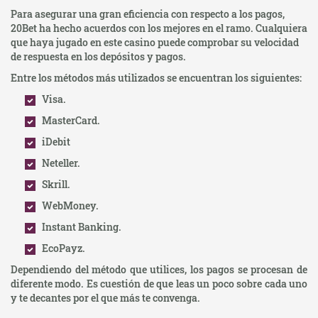
Para asegurar una gran eficiencia con respecto a los pagos,
20Bet ha hecho acuerdos con los mejores en el ramo. Cualquiera
que haya jugado en este casino puede comprobar su velocidad
de respuesta en los depósitos y pagos.
Entre los métodos más utilizados se encuentran los siguientes:
Visa.
MasterCard.
iDebit
Neteller.
Skrill.
WebMoney.
Instant Banking.
EcoPayz.
Dependiendo del método que utilices, los pagos se procesan de
diferente modo. Es cuestión de que leas un poco sobre cada uno
y te decantes por el que más te convenga.