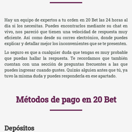
Hay un equipo de expertos a tu orden en 20 Bet las 24 horas al
día si los necesitas. Puedes encontrarlos mediante su chat en
vivo, nos pareció que tienen una velocidad de respuesta muy
eficiente. Así como desde su correo electrónico, donde puedes
explicar y detallar mejor los inconvenientes que se te presenten.
Lo seguro es que a cualquier duda que tengas es muy probable
que puedas hallar la respuesta. Te recordamos que también
cuentan con una sección de preguntas frecuentes a las que
puedes ingresar cuando gustes. Quizás alguien antes que tú, ya
tuvo la misma duda y puedes responderla en ese apartado.
Métodos de pago en 20 Bet
Depósitos