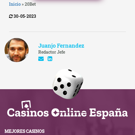
Inicio
»
20Bet
30-05-2023
Juanjo Fernandez
Redactor Jefe
MEJORES CASINOS