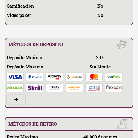
Gamificación
No
Video poker
No
MÉTODOS DE DEPÓSITO
Depósito Mínimo
20 €
Depósito Máximo
Sin Límite
MÉTODOS DE RETIRO
Retiro Máximo
40.000 € por mes