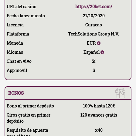
URL del casino
https://20bet.com/
Fecha lanzamiento
21/10/2020
Licencia
Curacao
Plataforma
TechSolutions Group N.V.
Moneda
EUR
Idiomas
Español
Chat en vivo
Sí
App móvil
S
BONOS
Bono al primer depósito
100% hasta 120€
Giros gratis en primer
120 avances gratis
depósito
Requisito de apuesta
x40