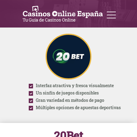
Interfaz atractiva y fresca visualmente
Un sinfín de juegos disponibles
Gran variedad en métodos de pago
Múltiples opciones de apuestas deportivas
20Bet