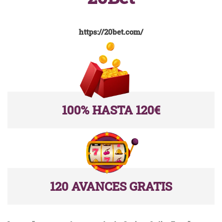
https://20bet.com/
100% HASTA 120€
120 AVANCES GRATIS