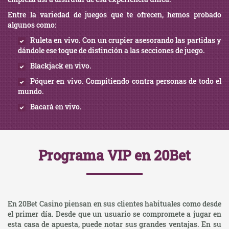
Entre la variedad de juegos que te ofrecen, hemos probado
algunos como:
Ruleta en vivo. Con un crupier asesorando las partidas y
dándole ese toque de distinción a las secciones de juego.
Blackjack en vivo.
Póquer en vivo. Compitiendo contra personas de todo el
mundo.
Bacará en vivo.
Programa VIP en 20Bet
En 20Bet Casino piensan en sus clientes habituales como desde
el primer día. Desde que un usuario se compromete a jugar en
esta casa de apuesta, puede notar sus grandes ventajas. En su