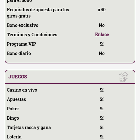
para el bono
Requisitos de apuesta para los
x40
giros gratis
Bono exclusivo
No
Términos y Condiciones
Enlace
Programa VIP
Sí
Bono diario
No
JUEGOS
Casino en vivo
Sí
Apuestas
Sí
Poker
Sí
Bingo
Sí
Tarjetas rasca y gana
Sí
Lotería
Sí