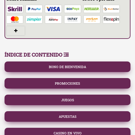
ÍNDICE DE CONTENIDO
BONO DE BIENVENIDA
PROMOCIONES
JUEGOS
APUESTAS
CASINO EN VIVO