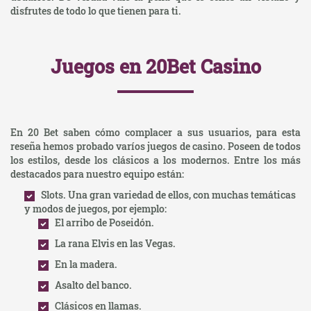
disfrutes de todo lo que tienen para ti.
Juegos en 20Bet Casino
En 20 Bet saben cómo complacer a sus usuarios, para esta
reseña hemos probado varíos juegos de casino. Poseen de todos
los estilos, desde los clásicos a los modernos. Entre los más
destacados para nuestro equipo están:
Slots. Una gran variedad de ellos, con muchas temáticas
y modos de juegos, por ejemplo:
El arribo de Poseidón.
La rana Elvis en las Vegas.
En la madera.
Asalto del banco.
Clásicos en llamas.