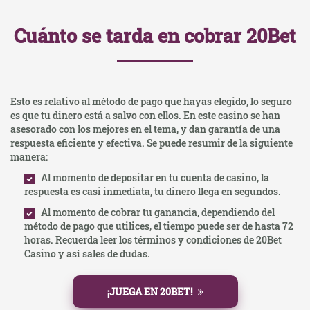
Cuánto se tarda en cobrar 20Bet
Esto es relativo al método de pago que hayas elegido, lo seguro
es que tu dinero está a salvo con ellos. En este casino se han
asesorado con los mejores en el tema, y dan garantía de una
respuesta eficiente y efectiva. Se puede resumir de la siguiente
manera:
Al momento de depositar en tu cuenta de casino, la
respuesta es casi inmediata, tu dinero llega en segundos.
Al momento de cobrar tu ganancia, dependiendo del
método de pago que utilices, el tiempo puede ser de hasta 72
horas. Recuerda leer los términos y condiciones de 20Bet
Casino y así sales de dudas.
¡JUEGA EN 20BET!