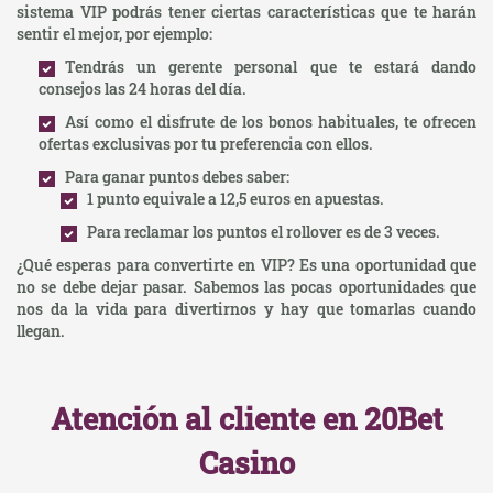
sistema VIP podrás tener ciertas características que te harán
sentir el mejor, por ejemplo:
Tendrás un gerente personal que te estará dando
consejos las 24 horas del día.
Así como el disfrute de los bonos habituales, te ofrecen
ofertas exclusivas por tu preferencia con ellos.
Para ganar puntos debes saber:
1 punto equivale a 12,5 euros en apuestas.
Para reclamar los puntos el rollover es de 3 veces.
¿Qué esperas para convertirte en VIP? Es una oportunidad que
no se debe dejar pasar. Sabemos las pocas oportunidades que
nos da la vida para divertirnos y hay que tomarlas cuando
llegan.
Atención al cliente en 20Bet
Casino