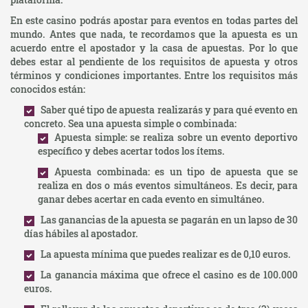
En este casino podrás apostar para eventos en todas partes del
mundo. Antes que nada, te recordamos que la apuesta es un
acuerdo entre el apostador y la casa de apuestas. Por lo que
debes estar al pendiente de los requisitos de apuesta y otros
términos y condiciones importantes. Entre los requisitos más
conocidos están:
Saber qué tipo de apuesta realizarás y para qué evento en
concreto. Sea una apuesta simple o combinada:
Apuesta simple: se realiza sobre un evento deportivo
específico y debes acertar todos los ítems.
Apuesta combinada: es un tipo de apuesta que se
realiza en dos o más eventos simultáneos. Es decir, para
ganar debes acertar en cada evento en simultáneo.
Las ganancias de la apuesta se pagarán en un lapso de 30
días hábiles al apostador.
La apuesta mínima que puedes realizar es de 0,10 euros.
La ganancia máxima que ofrece el casino es de 100.000
euros.