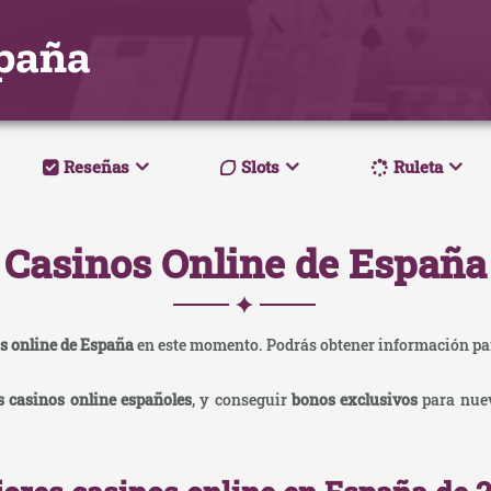
Reseñas
Slots
Ruleta
Casinos Online de España
s online de España
en este momento. Podrás obtener información par
 casinos online españoles
, y conseguir
bonos exclusivos
para nuev