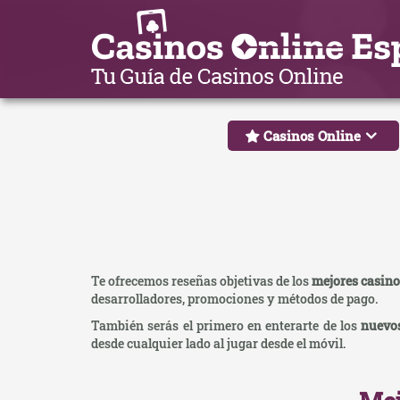
Casinos Online
Te ofrecemos reseñas objetivas de los
mejores casino
desarrolladores, promociones y métodos de pago.
También serás el primero en enterarte de los
nuevos
desde cualquier lado al jugar desde el móvil.