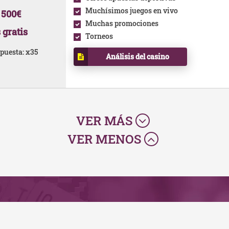
Muchísimos juegos en vivo
 500€
Muchas promociones
 gratis
Torneos
apuesta: x35
Análisis del casino
VER MÁS
VER MENOS