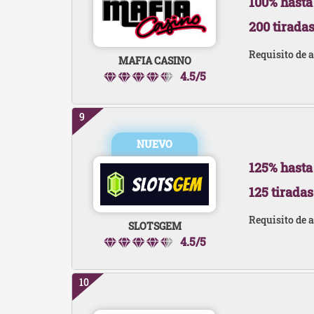
100% hasta
200 tiradas
Requisito de 
MAFIA CASINO
4.5/5
9
125% hasta
125 tiradas
Requisito de 
SLOTSGEM
4.5/5
10