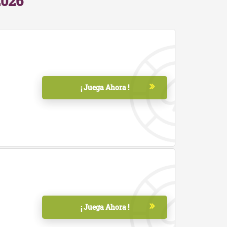
2026
¡ Juega Ahora !
¡ Juega Ahora !