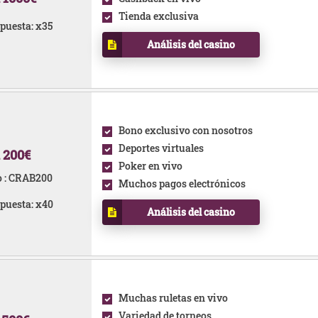
Tienda exclusiva
apuesta: x35
Análisis del casino
Bono exclusivo con nosotros
Deportes virtuales
 200€
Poker en vivo
o : CRAB200
Muchos pagos electrónicos
apuesta: x40
Análisis del casino
Muchas ruletas en vivo
Variedad de torneos