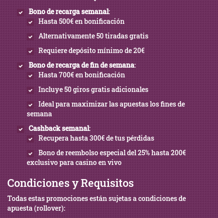
Bono de recarga semanal
:
Hasta 500€ en bonificación
Alternativamente 50 tiradas gratis
Requiere depósito mínimo de 20€
Bono de recarga de fin de semana
:
Hasta 700€ en bonificación
Incluye 50 giros gratis adicionales
Ideal para maximizar las apuestas los fines de
semana
Cashback semanal
:
Recupera hasta 300€ de tus pérdidas
Bono de reembolso especial del 25% hasta 200€
exclusivo para casino en vivo
Condiciones y Requisitos
Todas estas promociones están sujetas a condiciones de
apuesta (rollover):