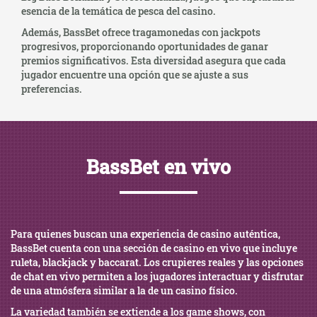
esencia de la temática de pesca del casino.
Además, BassBet ofrece tragamonedas con jackpots
progresivos, proporcionando oportunidades de ganar
premios significativos. Esta diversidad asegura que cada
jugador encuentre una opción que se ajuste a sus
preferencias.
BassBet en vivo
Para quienes buscan una experiencia de casino auténtica,
BassBet cuenta con una sección de casino en vivo que incluye
ruleta, blackjack y baccarat. Los crupieres reales y las opciones
de chat en vivo permiten a los jugadores interactuar y disfrutar
de una atmósfera similar a la de un casino físico.
La variedad también se extiende a los game shows, con