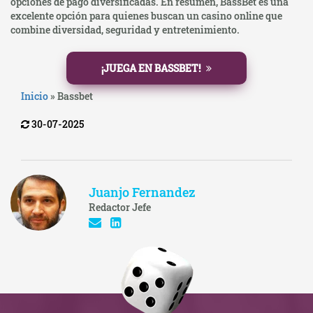
opciones de pago diversificadas. En resumen, BassBet es una
excelente opción para quienes buscan un casino online que
combine diversidad, seguridad y entretenimiento.
¡JUEGA EN BASSBET!
Inicio
»
Bassbet
30-07-2025
Juanjo Fernandez
Redactor Jefe