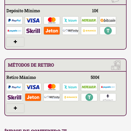
Depósito Mínimo
10€
MÉTODOS DE RETIRO
Retiro Máximo
500€