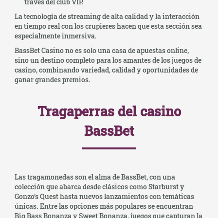
través del club VIP.
La tecnología de streaming de alta calidad y la interacción
en tiempo real con los crupieres hacen que esta sección sea
especialmente inmersiva.
BassBet Casino no es solo una casa de apuestas online,
sino un destino completo para los amantes de los juegos de
casino, combinando variedad, calidad y oportunidades de
ganar grandes premios.
Tragaperras del casino
BassBet
Las tragamonedas son el alma de BassBet, con una
colección que abarca desde clásicos como Starburst y
Gonzo’s Quest hasta nuevos lanzamientos con temáticas
únicas. Entre las opciones más populares se encuentran
Big Bass Bonanza y Sweet Bonanza, juegos que capturan la