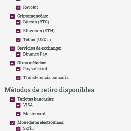
Revolut
Criptomonedas:
Bitcoin (BTC)
Ethereum (ETH)
Tether (USDT)
Servicios de exchange:
Binance Pay
Otros métodos:
Paysafecard
Transferencia bancaria
Métodos de retiro disponibles
Tarjetas bancarias:
VISA
Mastercard
Monederos electrónicos:
Skrill