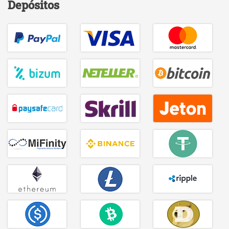
Depósitos