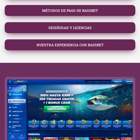
MÉTODOS DE PAGO DE BASSBET
SEGURIDAD Y LICENCIAS
NUESTRA EXPERIENCIA CON BASSBET