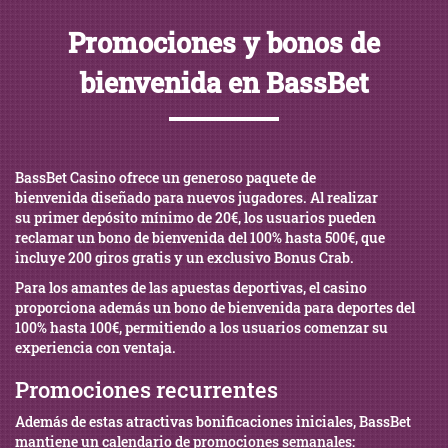
Promociones y bonos de
bienvenida en BassBet
BassBet Casino ofrece un generoso paquete de
bienvenida diseñado para nuevos jugadores. Al realizar
su primer depósito mínimo de 20€, los usuarios pueden
reclamar un bono de bienvenida del 100% hasta 500€, que
incluye 200 giros gratis y un exclusivo Bonus Crab.
Para los amantes de las apuestas deportivas, el casino
proporciona además un bono de bienvenida para deportes del
100% hasta 100€, permitiendo a los usuarios comenzar su
experiencia con ventaja.
Promociones recurrentes
Además de estas atractivas bonificaciones iniciales, BassBet
mantiene un calendario de promociones semanales: