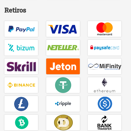
Retiros