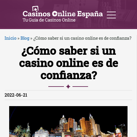
Inicio
»
Blog
»
¿Cómo saber si un casino online es de confianza?
¿Cómo saber si un
casino online es de
confianza?
2022-06-21