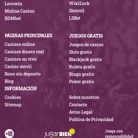
WikiLuck
Locowin
Slotsvil
Malina Casino
LSBet
BDMbet
PÁGINAS PRINCIPALES
JUEGOS GRATIS
Casinos online
Juegos de casino
Casinos dinero real
Slots gratis
Casinos en vivo
Blackjack gratis
Casino movil
Ruleta gratis
Bono sin deposito
Bingo gratis
Blog
Poker gratis
INFORMACIÓN
Cookies
Sobre nosotros
Sitemap
Contacto
Aviso Legal
Política de Privacidad
Juega con
responsabilidad