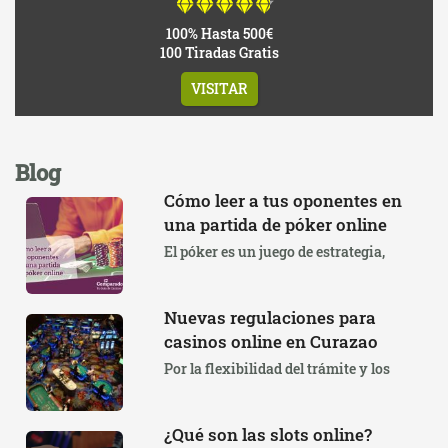
100% Hasta 500€
100 Tiradas Gratis
VISITAR
Blog
Cómo leer a tus oponentes en
una partida de póker online
El póker es un juego de estrategia,
Nuevas regulaciones para
casinos online en Curazao
Por la flexibilidad del trámite y los
¿Qué son las slots online?