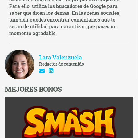
Para ello, utiliza los buscadores de Google para
saber qué dicen los demás. En las redes sociales,
también puedes encontrar comentarios que te
serán de utilidad para garantizar que pases un
momento agradable.
Lara Valenzuela
Redactor de contenido
MEJORES BONOS