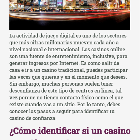
La actividad de juego digital es uno de los sectores
que más cifras millonarias mueven cada año a
nivel nacional e internacional. Los casinos online
son una fuente de entretenimiento, inclusive, para
generar ingresos por Internet. Es como salir de
casa e ir a un casino tradicional, puedes participar
las veces que quieras y en el momento que desees.
Sin embargo, muchas personas suelen tener
desconfianza de este tipo de centros en línea, tal
vez porque no tienen contacto físico como el que
existe cuando vas a un sitio. Por lo tanto, debes
conocer los pasos a seguir para identificar tu
casino de confianza
.
¿Cómo identificar si un casino