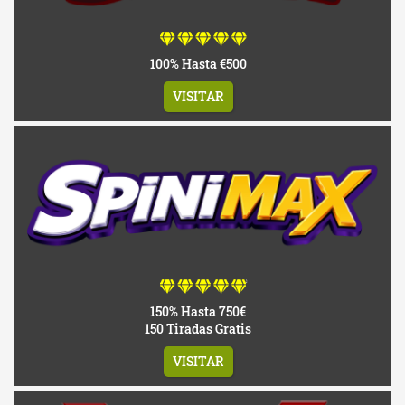
100% Hasta €500
VISITAR
150% Hasta 750€
150 Tiradas Gratis
VISITAR