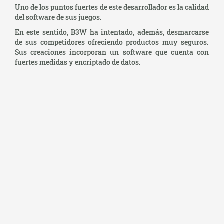
Uno de los puntos fuertes de este desarrollador es la calidad
del software de sus juegos.
En este sentido, B3W ha intentado, además, desmarcarse
de sus competidores ofreciendo productos muy seguros.
Sus creaciones incorporan un software que cuenta con
fuertes medidas y encriptado de datos.