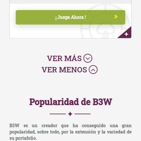
¡ Juega Ahora !
VER MÁS
VER MENOS
Popularidad de B3W
B3W es un creador que ha conseguido una gran
popularidad, sobre todo, por la extensión y la variedad de
su portafolio.