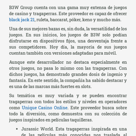
B3W Group cuenta con una gama muy extensa de juegos
de casino y tragaperras. Este proveedor es capaz de ofrecer
black jack 21
, ruleta, baccarat, póker, keno y mucho más.
Una de sus mejores bazas es, sin duda, la versatilidad de los
juegos. En sus inicios, los juegos de B3W solo podían
disfrutarse en dispositivos fijos, una desventaja frente a
sus competidores. Hoy día, la mayoría de sus juegos
cuentan también con versiones adaptadas para móvil.
Aunque este desarrollador no destaca especialmente en
otros juegos, no pasa lo mismo con las tragaperras. Con
dichos juegos, ha demostrado grandes dosis de ingenio y
fantasía. En este sentido, la compañía ha sabido destacar y
es una de las marcas más fuertes en slots.
Su temática es muy variada y se pueden encontrar
tragaperras con todos los estilos y niveles en operadores
como
Unique Casino Online
. Este proveedor busca sobre
todo la diversión, como demuestra con su colección de
juegos inspirados en películas taquilleras.
Jurassic World. Esta tragaperras inspirada en una
de las películas más conocidas nos traslada al