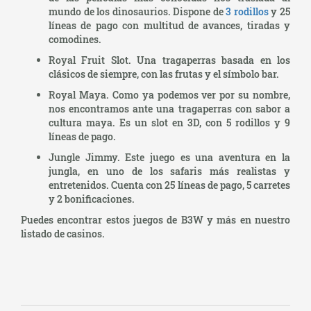
mundo de los dinosaurios. Dispone de
3 rodillos
y 25
líneas de pago con multitud de avances, tiradas y
comodines.
Royal Fruit Slot. Una tragaperras basada en los
clásicos de siempre, con las frutas y el símbolo bar.
Royal Maya. Como ya podemos ver por su nombre,
nos encontramos ante una tragaperras con sabor a
cultura maya. Es un slot en 3D, con 5 rodillos y 9
líneas de pago.
Jungle Jimmy. Este juego es una aventura en la
jungla, en uno de los safaris más realistas y
entretenidos. Cuenta con 25 líneas de pago, 5 carretes
y 2 bonificaciones.
Puedes encontrar estos juegos de B3W y más en nuestro
listado de casinos.