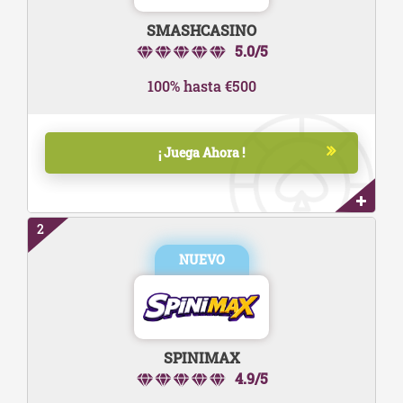
SMASHCASINO
5.0/5
100% hasta €500
¡ Juega Ahora !
2
SPINIMAX
4.9/5