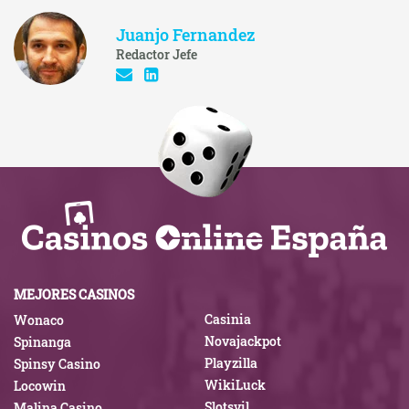
Juanjo Fernandez
Redactor Jefe
MEJORES CASINOS
Casinia
Wonaco
Novajackpot
Spinanga
Playzilla
Spinsy Casino
WikiLuck
Locowin
Slotsvil
Malina Casino