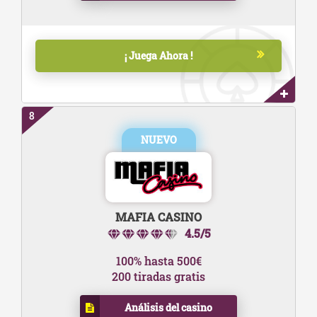
¡ Juega Ahora !
8
MAFIA CASINO
4.5/5
100% hasta 500€
200 tiradas gratis
Análisis del casino