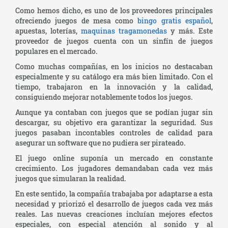
Como hemos dicho, es uno de los proveedores principales
ofreciendo juegos de mesa como
bingo gratis español
,
apuestas, loterías,
maquinas tragamonedas
y más. Este
proveedor de juegos cuenta con un sinfín de juegos
populares en el mercado.
Como muchas compañías, en los inicios no destacaban
especialmente y su catálogo era más bien limitado. Con el
tiempo, trabajaron en la innovación y la calidad,
consiguiendo mejorar notablemente todos los juegos.
Aunque ya contaban con juegos que se podían jugar sin
descargar, su objetivo era garantizar la seguridad. Sus
juegos pasaban incontables controles de calidad para
asegurar un software que no pudiera ser pirateado.
El juego online suponía un mercado en constante
crecimiento. Los jugadores demandaban cada vez más
juegos que simularan la realidad.
En este sentido, la compañía trabajaba por adaptarse a esta
necesidad y priorizó el desarrollo de juegos cada vez más
reales. Las nuevas creaciones incluían mejores efectos
especiales, con especial atención al sonido y al