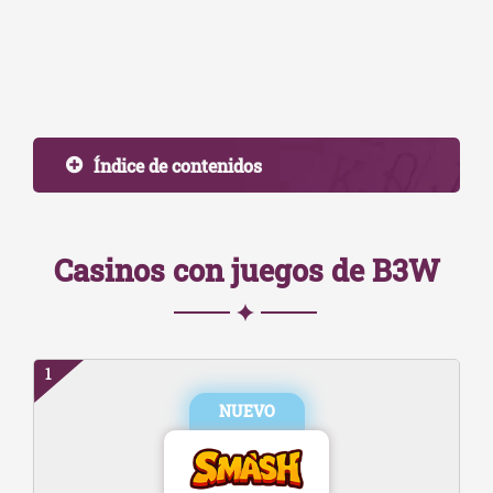
Índice de contenidos
Casinos con juegos de B3W
1