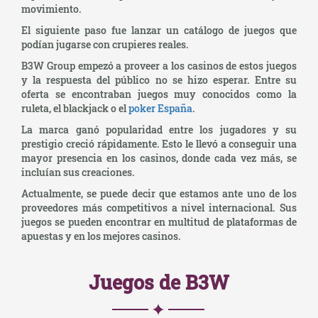
movimiento.
El siguiente paso fue lanzar un catálogo de juegos que
podían jugarse con crupieres reales.
B3W Group empezó a proveer a los casinos de estos juegos
y la respuesta del público no se hizo esperar. Entre su
oferta se encontraban juegos muy conocidos como la
ruleta, el blackjack o el
poker España
.
La marca ganó popularidad entre los jugadores y su
prestigio creció rápidamente. Esto le llevó a conseguir una
mayor presencia en los casinos, donde cada vez más, se
incluían sus creaciones.
Actualmente, se puede decir que estamos ante uno de los
proveedores más competitivos a nivel internacional. Sus
juegos se pueden encontrar en multitud de plataformas de
apuestas y en los mejores casinos.
Juegos de B3W