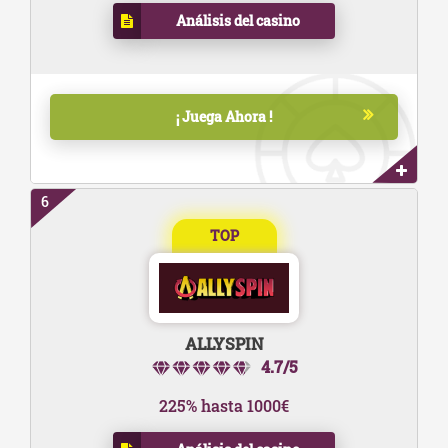
Análisis del casino
¡ Juega Ahora !
6
ALLYSPIN
4.7/5
225% hasta 1000€