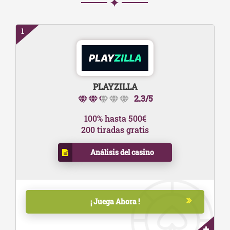
1
PLAYZILLA
2.3/5
100% hasta 500€
200 tiradas gratis
Análisis del casino
¡ Juega Ahora !