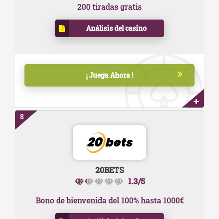
200 tiradas gratis
Análisis del casino
¡ Juega Ahora !
8
20BETS
1.3/5
Bono de bienvenida del 100% hasta 1000€