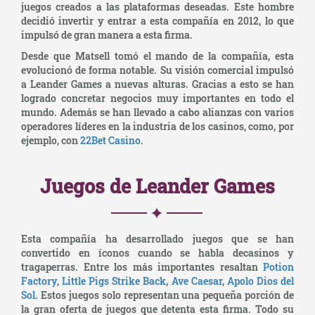
juegos creados a las plataformas deseadas. Este hombre
decidió invertir y entrar a esta compañía en 2012, lo que
impulsó de gran manera a esta firma.
Desde que Matsell tomó el mando de la compañía, esta
evolucionó de forma notable. Su visión comercial impulsó
a Leander Games a nuevas alturas. Gracias a esto se han
logrado concretar negocios muy importantes en todo el
mundo. Además se han llevado a cabo alianzas con varios
operadores líderes en la industria de los casinos, como, por
ejemplo, con
22Bet Casino
.
Juegos de Leander Games
Esta compañía ha desarrollado juegos que se han
convertido en íconos cuando se habla decasinos y
tragaperras. Entre los más importantes resaltan
Potion
Factory
,
Little Pigs Strike Back
,
Ave Caesar
,
Apolo Dios del
Sol
. Estos juegos solo representan una pequeña porción de
la gran oferta de juegos que detenta esta firma. Todo su