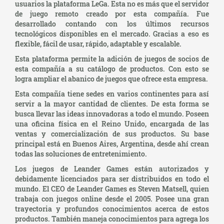
usuarios la plataforma LeGa. Esta no es más que el servidor
de juego remoto creado por esta compañía. Fue
desarrollado contando con los últimos recursos
tecnológicos disponibles en el mercado. Gracias a eso es
flexible, fácil de usar, rápido, adaptable y escalable.
Esta plataforma permite la adición de juegos de socios de
esta compañía a su catálogo de productos. Con esto se
logra ampliar el abanico de juegos que ofrece esta empresa.
Esta compañía tiene sedes en varios continentes para así
servir a la mayor cantidad de clientes. De esta forma se
busca llevar las ideas innovadoras a todo el mundo. Poseen
una oficina física en el Reino Unido, encargada de las
ventas y comercialización de sus productos. Su base
principal está en Buenos Aires, Argentina, desde ahí crean
todas las soluciones de entretenimiento.
Los juegos de Leander Games están autorizados y
debidamente licenciados para ser distribuidos en todo el
mundo. El CEO de Leander Games es Steven Matsell, quien
trabaja con juegos online desde el 2005. Posee una gran
trayectoria y profundos conocimientos acerca de estos
productos. También maneja conocimientos para agrega los