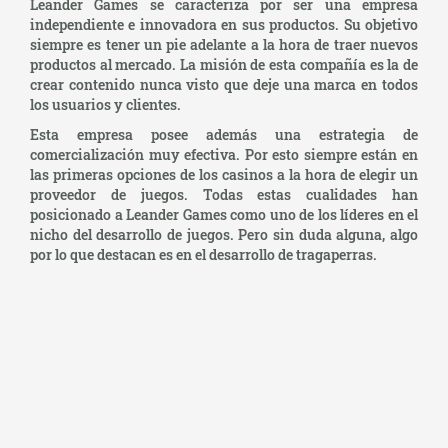
Leander Games se caracteriza por ser una empresa
independiente e innovadora en sus productos. Su objetivo
siempre es tener un pie adelante a la hora de traer nuevos
productos al mercado. La misión de esta compañía es la de
crear contenido nunca visto que deje una marca en todos
los usuarios y clientes.
Esta empresa posee además una estrategia de
comercialización muy efectiva. Por esto siempre están en
las primeras opciones de los casinos a la hora de elegir un
proveedor de juegos. Todas estas cualidades han
posicionado a Leander Games como uno de los líderes en el
nicho del desarrollo de juegos. Pero sin duda alguna, algo
por lo que destacan es en el desarrollo de tragaperras.