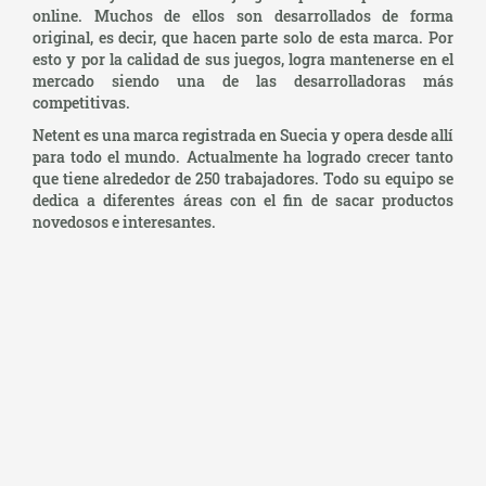
online. Muchos de ellos son desarrollados de forma
original, es decir, que hacen parte solo de esta marca. Por
esto y por la calidad de sus juegos, logra mantenerse en el
mercado siendo una de las desarrolladoras más
competitivas.
Netent es una marca registrada en Suecia y opera desde allí
para todo el mundo. Actualmente ha logrado crecer tanto
que tiene alrededor de 250 trabajadores. Todo su equipo se
dedica a diferentes áreas con el fin de sacar productos
novedosos e interesantes.