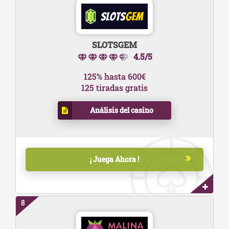
SLOTSGEM
4.5/5
125% hasta 600€
125 tiradas gratis
Análisis del casino
¡ Juega Ahora !
8