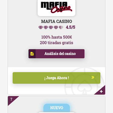
MAFIA CASINO
4.5/5
100% hasta 500€
200 tiradas gratis
Análisis del casino
¡ Juega Ahora !
7