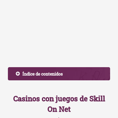
Índice de contenidos
Casinos con juegos de Skill
On Net