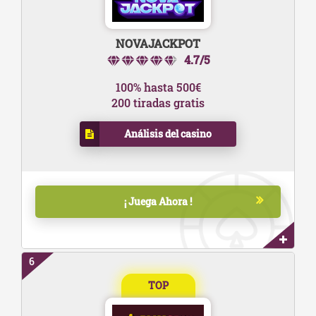
NOVAJACKPOT
4.7/5
100% hasta 500€
200 tiradas gratis
Análisis del casino
¡ Juega Ahora !
6