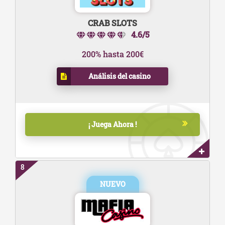
CRAB SLOTS
4.6/5
200% hasta 200€
Análisis del casino
¡ Juega Ahora !
8