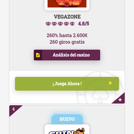
VEGAZONE
4.8/5
260% hasta 2.600€
260 giros gratis
Análisis del casino
¡ Juega Ahora !
4