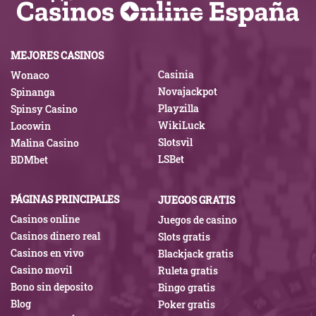
MEJORES CASINOS
Casinia
Wonaco
Novajackpot
Spinanga
Playzilla
Spinsy Casino
WikiLuck
Locowin
Slotsvil
Malina Casino
LSBet
BDMbet
PÁGINAS PRINCIPALES
JUEGOS GRATIS
Casinos online
Juegos de casino
Casinos dinero real
Slots gratis
Casinos en vivo
Blackjack gratis
Casino movil
Ruleta gratis
Bono sin deposito
Bingo gratis
Blog
Poker gratis