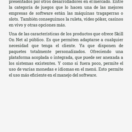
presentados por otros desarrolladores en el mercado. Entre
la categoría de juegos que lo hacen una de las mejores
empresas de software están las máquinas tragaperras o
slots. También conseguimos la ruleta, video póker, casinos
en vivo y otras opciones más.
Una de las características de los productos que ofrece Skill
On Net al público. Es que permiten adaptarse a cualquier
necesidad que tenga el cliente. Ya que disponen de
paquetes totalmente personalizados. Ofreciendo una
plataforma acoplada o integrada, que puede ser anexada a
los sistemas existentes. Y como si fuera poco, permite el
uso de varias monedas e idiomas en el menú. Esto permite
el uso más eficiente en el manejo del software.