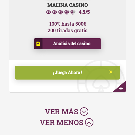
MALINA CASINO
4.5/5
100% hasta 500€
200 tiradas gratis
Análisis del casino
¡ Juega Ahora !
VER MÁS
VER MENOS