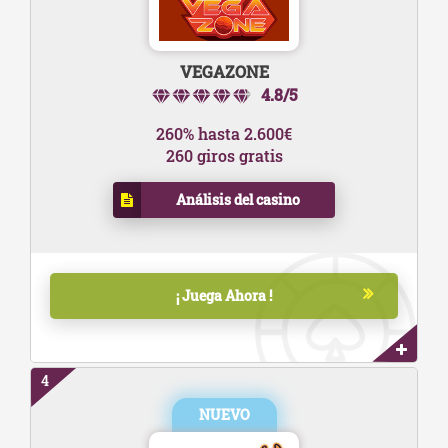
VEGAZONE
4.8/5
260% hasta 2.600€
260 giros gratis
Análisis del casino
¡ Juega Ahora !
4