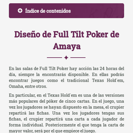
Índice de contenidos
Diseño de Full Tilt Poker de
Amaya
En las salas de Full Tilt Poker hay acción las 24 horas del
día, siempre la encontrarás disponible. En ellas podrás
encontrar juegos como el tradicional Texas Hold´em,
Omaha, entre otros.
En particular, en el Texas Hold´em es una de las versiones
más populares del póker de cinco cartas. En el juego, una
vez los jugadores se hayan dispuesto en la mesa, el crupier
repartirá las fichas. Una vez los jugadores tengas sus
fichas, el crupier repartirá una carta a cada jugador de
forma individual. Posteriormente el que tenga la carta de
mayor valor, será por el que empiece el juego.