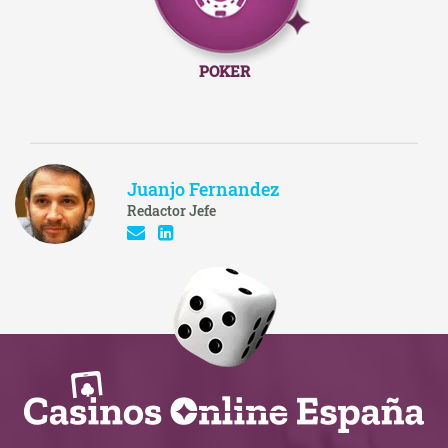
POKER
Juanjo Fernandez
Redactor Jefe