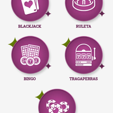
BLACKJACK
RULETA
BINGO
TRAGAPERRAS