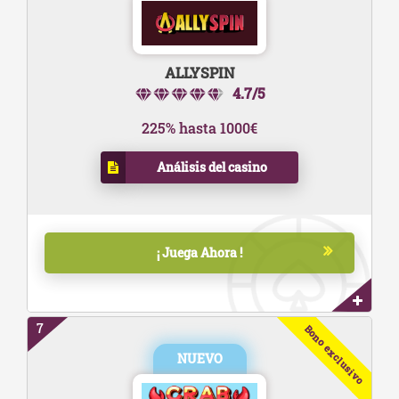
ALLYSPIN
4.7/5
225% hasta 1000€
Análisis del casino
¡ Juega Ahora !
7
Bono exclusivo