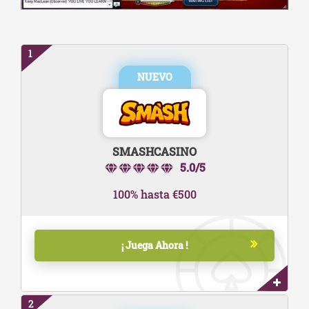
1
SMASHCASINO
5.0/5
100% hasta €500
¡ Juega Ahora !
2