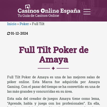
Inicio
»
Poker
»
Full Tilt
01-12-2024
Full Tilt Poker de
Amaya
Full Tilt Poker de Amaya es una de las mejores salas de
póker online. Esta Marca fue adquirida por Amaya
Gaming. Con el pasar del tiempo se ha convertido en una de
las más grandes y concurridas en su área.
Esta sala del creador de juegos Amaya tiene como lema,
“Aprende, habla y juega con los profesionales”. En ella,