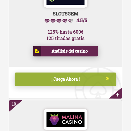
SLOTSGEM
4.5/5
125% hasta 600€
125 tiradas gratis
Análisis del casino
¡ Juega Ahora !
10