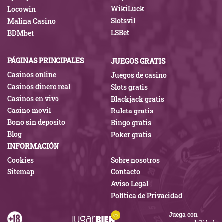
WikiLuck
Locowin
Slotsvil
Malina Casino
LSBet
BDMbet
PÁGINAS PRINCIPALES
JUEGOS GRATIS
Casinos online
Juegos de casino
Casinos dinero real
Slots gratis
Casinos en vivo
Blackjack gratis
Casino movil
Ruleta gratis
Bono sin deposito
Bingo gratis
Blog
Poker gratis
INFORMACIÓN
Cookies
Sobre nosotros
Sitemap
Contacto
Aviso Legal
Política de Privacidad
Juega con