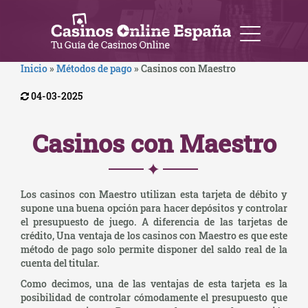
Inicio
»
Métodos de pago
»
Casinos con Maestro
04-03-2025
Casinos con Maestro
Los casinos con Maestro utilizan esta tarjeta de débito y
supone una buena opción para hacer depósitos y controlar
el presupuesto de juego. A diferencia de las tarjetas de
crédito, Una ventaja de los casinos con Maestro es que este
método de pago solo permite disponer del saldo real de la
cuenta del titular.
Como decimos, una de las ventajas de esta tarjeta es la
posibilidad de controlar cómodamente el presupuesto que