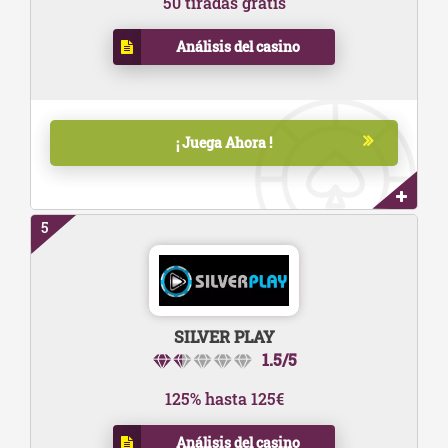
50 tiradas gratis
Análisis del casino
¡ Juega Ahora !
5
SILVER PLAY
1.5/5
125% hasta 125€
Análisis del casino