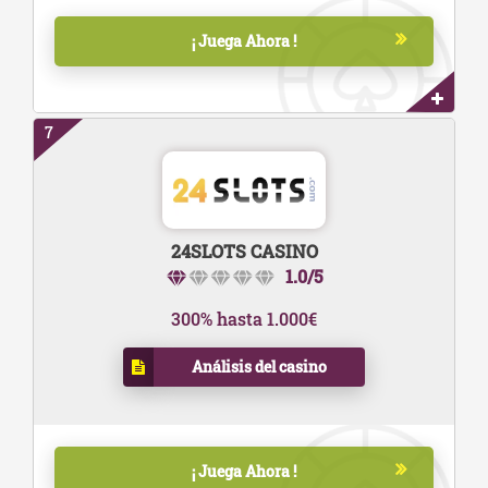
¡ Juega Ahora !
7
24SLOTS CASINO
1.0/5
300% hasta 1.000€
Análisis del casino
¡ Juega Ahora !