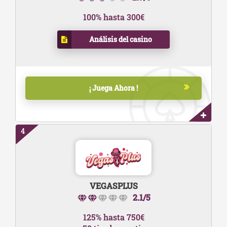
100% hasta 300€
Análisis del casino
¡ Juega Ahora !
4
VEGASPLUS
2.1/5
125% hasta 750€