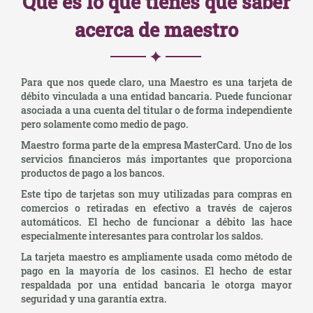
Qué es lo que tienes que saber
acerca de maestro
Para que nos quede claro, una Maestro es una tarjeta de
débito vinculada a una entidad bancaria. Puede funcionar
asociada a una cuenta del titular o de forma independiente
pero solamente como medio de pago.
Maestro forma parte de la empresa MasterCard. Uno de los
servicios financieros más importantes que proporciona
productos de pago a los bancos.
Este tipo de tarjetas son muy utilizadas para compras en
comercios o retiradas en efectivo a través de cajeros
automáticos. El hecho de funcionar a débito las hace
especialmente interesantes para controlar los saldos.
La tarjeta maestro es ampliamente usada como método de
pago en la mayoría de los casinos. El hecho de estar
respaldada por una entidad bancaria le otorga mayor
seguridad y una garantía extra.