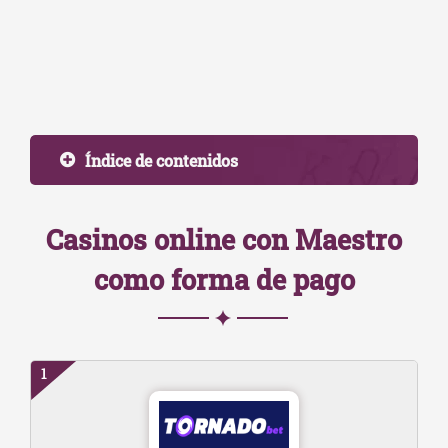
Índice de contenidos
Casinos online con Maestro
como forma de pago
1