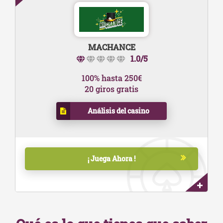
MACHANCE
1.0/5
100% hasta 250€
20 giros gratis
Análisis del casino
¡ Juega Ahora !