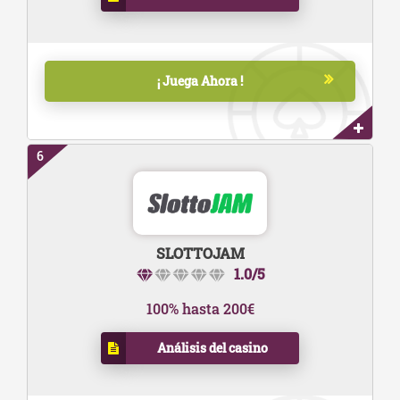
¡ Juega Ahora !
6
SLOTTOJAM
1.0/5
100% hasta 200€
Análisis del casino