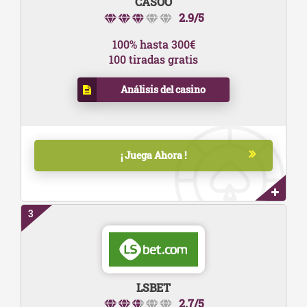
CASOO
2.9/5
100% hasta 300€
100 tiradas gratis
Análisis del casino
¡ Juega Ahora !
3
LSBET
2.7/5