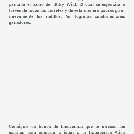
pantalla el icono del Stiky Wild. El cual se esparcirá a
través de todos los carretes y de esta manera podrás girar
nuevamente los rodillos. Así lograrás combinaciones
ganadoras.
Consigue los bonos de bienvenida que te ofrecen los
casinos para empezar a jugar a la tragaperras Alien