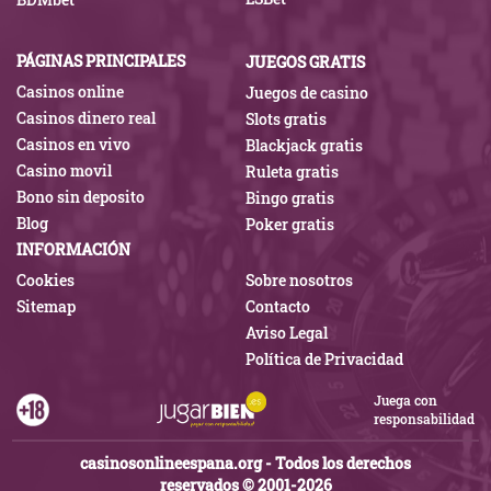
PÁGINAS PRINCIPALES
JUEGOS GRATIS
Casinos online
Juegos de casino
Casinos dinero real
Slots gratis
Casinos en vivo
Blackjack gratis
Casino movil
Ruleta gratis
Bono sin deposito
Bingo gratis
Blog
Poker gratis
INFORMACIÓN
Cookies
Sobre nosotros
Sitemap
Contacto
Aviso Legal
Política de Privacidad
Juega con
responsabilidad
casinosonlineespana.org - Todos los derechos
reservados © 2001-2026