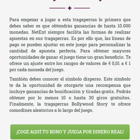
Para empezar a jugar a esta tragaperras lo primero que
debes saber es que obtendrás ganancias de hasta 10.000
monedas. NetEnt siempre facilita las formas de realizar
apuestas en sus tragaperras. Es por ello que, las líneas de
pago se pueden ajustar en este juego para personalizar la
cantidad de apuesta perfecta. Para obtener mayores
oportunidades de ganar el juego tiene un gran beneficio. Te
ofrece un ajuste entre los rangos de valores de € 0,01 a € 1
por cada moneda del juego.
También debes conocer el símbolo disperso. Este símbolo
te da la oportunidad de otorgarte una recompensa que
incluye ganancias de bonificación y tiradas gratis. Podrás
obtener por lo menos 10 o hasta 30 giros gratuitos.
Finalmente, la tragaperras Bollywood Story te ofrece
comodines aleatorios a lo largo del juego.
¡COGE AQUÍ TU BONO Y JUEGA POR DINERO REAL!