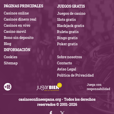
PÁGINAS PRINCIPALES
JUEGOS GRATIS
Casinos online
Juegos de casino
Casinos dinero real
Slots gratis
Casinos en vivo
Blackjack gratis
Casino movil
Ruleta gratis
Bono sin deposito
Bingo gratis
Blog
Poker gratis
INFORMACIÓN
Cookies
Sobre nosotros
Sitemap
Contacto
Aviso Legal
Política de Privacidad
Juega con
responsabilidad
casinosonlineespana.org - Todos los derechos
reservados © 2001-2026