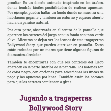
peculiar. Es un diseño animado inspirado en los árabes,
donde tendrás fáciles posibilidades de realizar apuestas.
Por ejemplo, puedes hallar un fondo donde se muestra una
habitación gigante y también un entorno y espacio abierto
hacia un paraíso natural.
Por otra parte, observarás en el centro de la pantalla que
aparecen los carretes del juego con un fondo con tono verde
oliva. Mientras se dejan ver los iconos de esta tragaperras
Bollywood Story que pueden aterrizar en pantalla. Estos
están rodeados por un marco que tiene algunas figuras de
diamantes alrededor.
También te encontrarás con que los controles del juego
aparecen en la parte inferior de la pantalla. Los botones son
de color negro, con opciones para seleccionar las líneas de
pago y las apuestas por línea. También están los botones
para que los carretes comiencen a girar.
Jugando a tragaperras
Bollywood Story