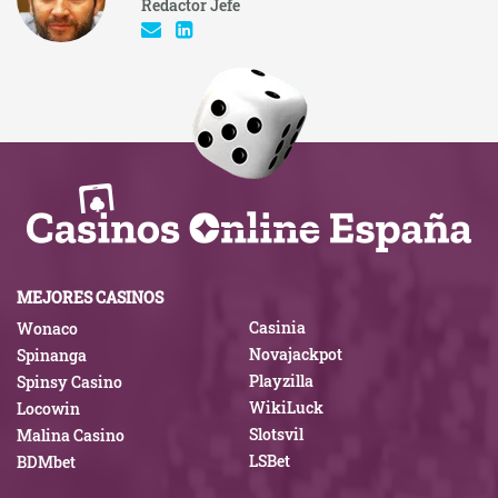
Redactor Jefe
MEJORES CASINOS
Casinia
Wonaco
Novajackpot
Spinanga
Playzilla
Spinsy Casino
WikiLuck
Locowin
Slotsvil
Malina Casino
LSBet
BDMbet