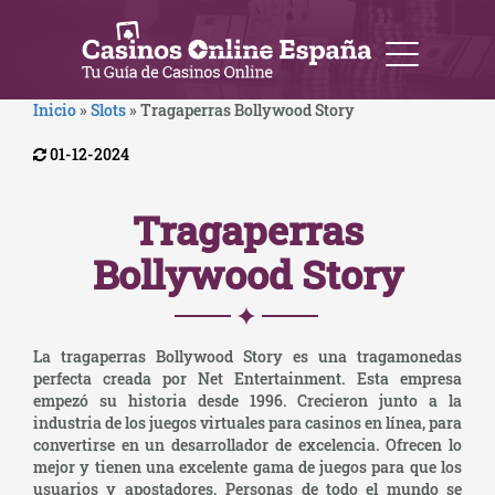
Inicio
»
Slots
»
Tragaperras Bollywood Story
01-12-2024
Tragaperras
Bollywood Story
La tragaperras Bollywood Story es una tragamonedas
perfecta creada por Net Entertainment. Esta empresa
empezó su historia desde 1996. Crecieron junto a la
industria de los juegos virtuales para casinos en línea, para
convertirse en un desarrollador de excelencia. Ofrecen lo
mejor y tienen una excelente gama de juegos para que los
usuarios y apostadores. Personas de todo el mundo se