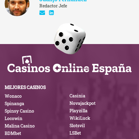
Redactor Jefe
MEJORES CASINOS
Casinia
Wonaco
Novajackpot
Spinanga
Playzilla
Spinsy Casino
WikiLuck
Locowin
Slotsvil
Malina Casino
LSBet
BDMbet