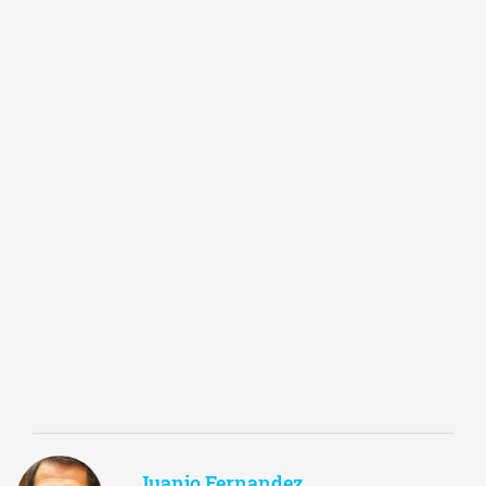
Juanjo Fernandez