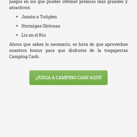
juegos en los que puedes obtener premios más grandes y
atractivos:
Jamón a Tutiplen
Hormigas Glotonas
Lío en el Río
Ahora que sabes lo necesario, es hora de que aproveches
nuestros bonos para que disfrutes de la tragaperras
Camping Cash.
¡JUEGA A CAMPING CASH AQUÍ!