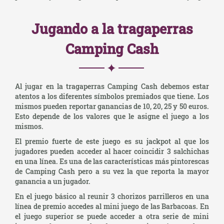
Jugando a la tragaperras
Camping Cash
Al jugar en la tragaperras Camping Cash debemos estar
atentos a los diferentes símbolos premiados que tiene. Los
mismos pueden reportar ganancias de 10, 20, 25 y 50 euros.
Esto depende de los valores que le asigne el juego a los
mismos.
El premio fuerte de este juego es su jackpot al que los
jugadores pueden acceder al hacer coincidir 3 salchichas
en una línea. Es una de las características más pintorescas
de Camping Cash pero a su vez la que reporta la mayor
ganancia a un jugador.
En el juego básico al reunir 3 chorizos parrilleros en una
línea de premio accedes al mini juego de las Barbacoas. En
el juego superior se puede acceder a otra serie de mini