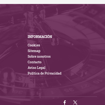
INFORMACIÓN
Cookies
Sitemap
Sobre nosotros
Contacto
Aviso Legal
Política de Privacidad