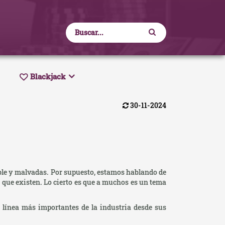
Blackjack
30-11-2024
ible y malvadas. Por supuesto, estamos hablando de
n que existen. Lo cierto es que a muchos es un tema
 línea más importantes de la industria desde sus