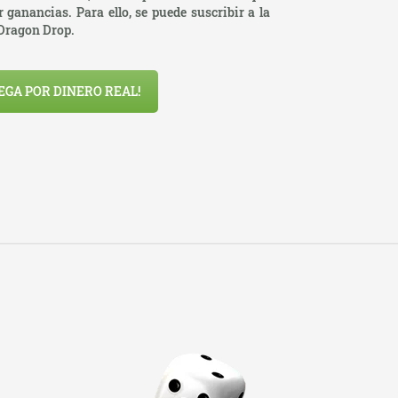
 ganancias. Para ello, se puede suscribir a la
 Dragon Drop.
EGA POR DINERO REAL!