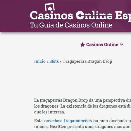
Casinos Online
Inicio
»
Slots
»
Tragaperras Dragon Drop
La tragaperras Dragon Drop da una perspectiva dis
los dragones. La existencia de los dragones está d
que les interesa.
Esta
novedosa tragamonedas
ha sido diseñada po
inicios. NextGen presenta unos dragones más amig