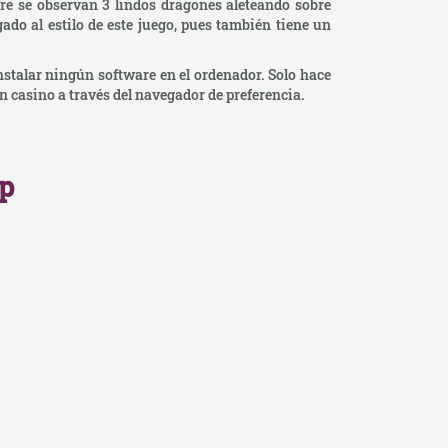
e se observan 3 lindos dragones aleteando sobre
gado al estilo de este juego, pues también tiene un
instalar ningún software en el ordenador. Solo hace
n casino a través del navegador de preferencia.
p