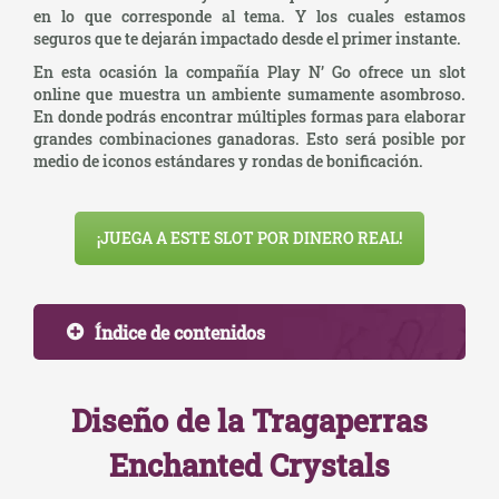
en lo que corresponde al tema. Y los cuales estamos
seguros que te dejarán impactado desde el primer instante.
En esta ocasión la compañía Play N’ Go ofrece un slot
online que muestra un ambiente sumamente asombroso.
En donde podrás encontrar múltiples formas para elaborar
grandes combinaciones ganadoras. Esto será posible por
medio de iconos estándares y rondas de bonificación.
¡JUEGA A ESTE SLOT POR DINERO REAL!
Índice de contenidos
Diseño de la Tragaperras
Enchanted Crystals