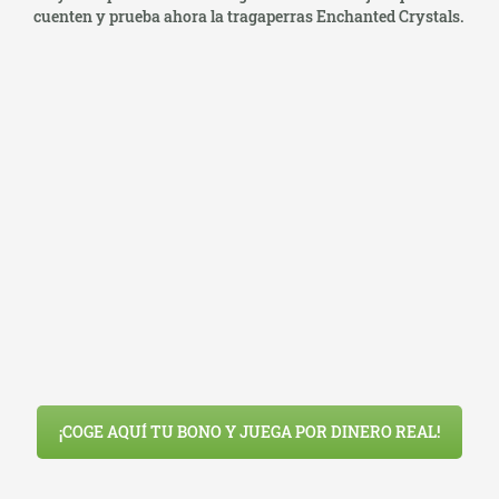
cuenten y prueba ahora la tragaperras Enchanted Crystals.
¡COGE AQUÍ TU BONO Y JUEGA POR DINERO REAL!