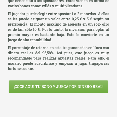
que benefician a los apostadores. Estos vienen en forma de
varios bonos como: wilds y multiplicadores.
El jugador puede elegir entre apostar 1 o 2 monedas. A ellas
se les puede asignar un valor entre 0,25 € y 5 € según su
preferencia. El monto máximo de apuesta en un solo giro
es de tan sólo 10 €. Por lo tanto, la inversión para optar al
premio mayor es bastante baja. Esto lo convierte en un
juego de alta rentabilidad.
El porcentaje de retorno en esta tragamonedas en línea con
dinero real es del 95,58%. Así pues, este juego es muy
recomendable para realizar apuestas reales. Para ello, el
usuario puede suscribirse y empezar a jugar tragaperras
fortune cookie.
¡COGE AQUÍ TU BONO Y JUEGA POR DINERO REAL!