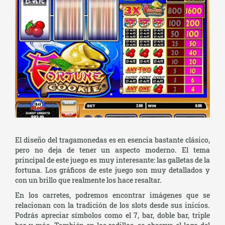
El diseño del tragamonedas es en esencia bastante clásico,
pero no deja de tener un aspecto moderno. El tema
principal de este juego es muy interesante: las galletas de la
fortuna. Los gráficos de este juego son muy detallados y
con un brillo que realmente los hace resaltar.
En los carretes, podremos encontrar imágenes que se
relacionan con la tradición de los slots desde sus inicios.
Podrás apreciar símbolos como el 7, bar, doble bar, triple