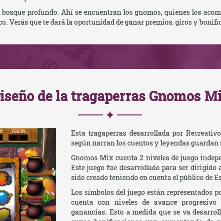
 bosque profundo. Ahí se encuentran los gnomos, quienes los acomp
co. Verás que te dará la oportunidad de ganar premios, giros y bonifi
iseño de la tragaperras Gnomos M
Esta tragaperras desarrollada por Recreativ
según narran los cuentos y leyendas guardan s
Gnomos Mix cuenta 2 niveles de juego indepe
Este juego fue desarrollado para ser dirigido
sido creado teniendo en cuenta el público de 
Los símbolos del juego están representados po
cuenta con niveles de avance progresivo 
ganancias. Esto a medida que se va desarroll