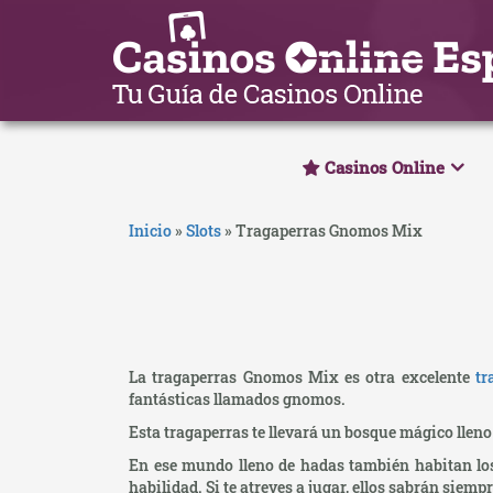
Casinos Online
Inicio
»
Slots
»
Tragaperras Gnomos Mix
La tragaperras Gnomos Mix es otra excelente
tr
fantásticas llamados gnomos.
Esta tragaperras te llevará un bosque mágico lleno
En ese mundo lleno de hadas también habitan los
habilidad. Si te atreves a jugar, ellos sabrán siem