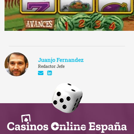
Juanjo Fernandez
Redactor Jefe