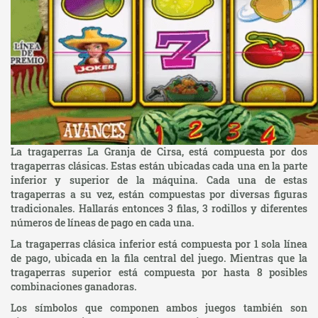
La tragaperras La Granja de Cirsa, está compuesta por dos
tragaperras clásicas. Estas están ubicadas cada una en la parte
inferior y superior de la máquina. Cada una de estas
tragaperras a su vez, están compuestas por diversas figuras
tradicionales. Hallarás entonces 3 filas, 3 rodillos y diferentes
números de líneas de pago en cada una.
La tragaperras clásica inferior está compuesta por 1 sola línea
de pago, ubicada en la fila central del juego. Mientras que la
tragaperras superior está compuesta por hasta 8 posibles
combinaciones ganadoras.
Los símbolos que componen ambos juegos también son