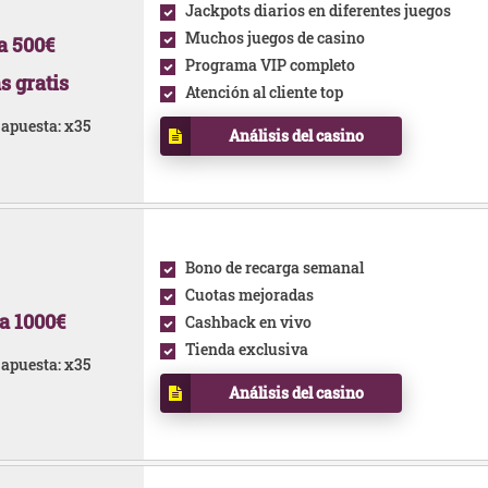
Jackpots diarios en diferentes juegos
Muchos juegos de casino
a 500€
Programa VIP completo
s gratis
Atención al cliente top
 apuesta: x35
Análisis del casino
Bono de recarga semanal
Cuotas mejoradas
a 1000€
Cashback en vivo
Tienda exclusiva
 apuesta: x35
Análisis del casino