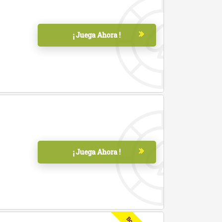
¡ Juega Ahora !
¡ Juega Ahora !