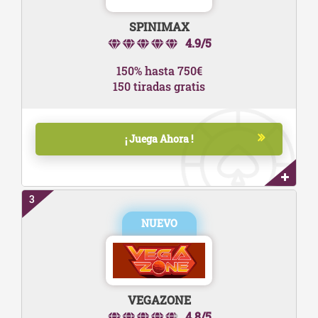
SPINIMAX
4.9/5
150% hasta 750€
150 tiradas gratis
¡ Juega Ahora !
3
VEGAZONE
4.8/5