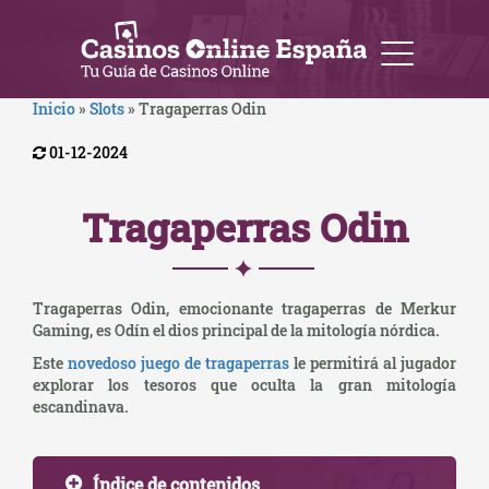
Inicio
»
Slots
»
Tragaperras Odin
01-12-2024
Tragaperras Odin
Tragaperras Odin, emocionante tragaperras de Merkur
Gaming, es Odín el dios principal de la mitología nórdica.
Este
novedoso juego de tragaperras
le permitirá al jugador
explorar los tesoros que oculta la gran mitología
escandinava.
Índice de contenidos