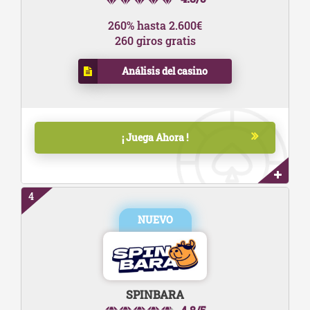
260% hasta 2.600€
260 giros gratis
Análisis del casino
¡ Juega Ahora !
4
SPINBARA