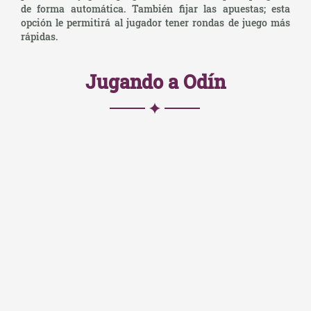
de forma automática. También fijar las apuestas; esta
opción le permitirá al jugador tener rondas de juego más
rápidas.
Jugando a Odín