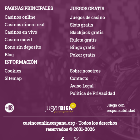
PÁGINAS PRINCIPALES
JUEGOS GRATIS
Casinos online
Juegos de casino
Casinos dinero real
Slots gratis
Casinos en vivo
Blackjack gratis
Casino movil
Ruleta gratis
Bono sin deposito
Bingo gratis
Blog
Poker gratis
INFORMACIÓN
Cookies
Sobre nosotros
Sitemap
Contacto
Aviso Legal
Política de Privacidad
Juega con
responsabilidad
casinosonlineespana.org - Todos los derechos
reservados © 2001-2026