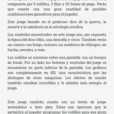
compuesta por 5 rodillos, 3 filas y 20 líneas de pago. Verás
que cuenta con una gran cantidad de posibles
combinaciones ganadoras para el jugador.
Este juego basado en el poderoso dios de la guerra, la
muerte y la sabiduría en la mitología nórdica.
Los símbolos encontrados en este juego son, por supuesto
la figura del dios Odín, una doncella y otros. También verás
un cuenco con fuego, cuernos, un sombrero de vikingos, un
hacha, escudos, y más.
Los rodillos se asientan sobre una pantalla con un bosque
de fondo. Por su lado, los botones y controles del juego se
encuentran en parte inferior de la pantalla. Los gráficos
son completamente en HD, una característica que las
distingue de otras máquinas. Los efectos de sonido
también resultan increíbles y le añaden más energía al
juego.
Este juego también cuenta con un botón de juego
automático o Auto play. Estas son opciones que le
permitirá al jugador programar los rodillos para que giren