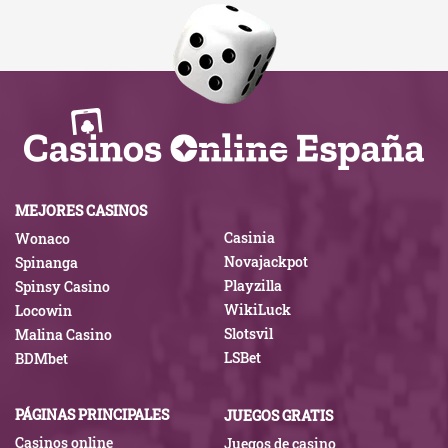
MEJORES CASINOS
Casinia
Wonaco
Novajackpot
Spinanga
Playzilla
Spinsy Casino
WikiLuck
Locowin
Slotsvil
Malina Casino
LSBet
BDMbet
PÁGINAS PRINCIPALES
JUEGOS GRATIS
Casinos online
Juegos de casino