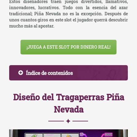
Estos diseñadores traen juegos divertidos, llamativos,
innovadores, lucrativos. Todo con la esencia del azar
tradicional; Piña Nevada no es la excepción. Después de
unos cuantos giros en este slot el jugador querrá descubrir
mucho más al apostar.
¡JUEGA A ESTE SLOT POR DINERO REAL!
Índice de contenidos
Diseño del Tragaperras Piña
Nevada