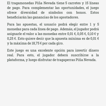
El tragamonedas Piña Nevada tiene 5 carretes y 15 líneas
de pago. Para complementar las oportunidades, el juego
ofrece diversidad de símbolos con bonos. Estos
beneficiarán las ganancias de los apostadores.
Para las apuestas, el usuario podrá elegir entre 1 y 5
monedas para cada línea de pago. Además, el jugador podrá
asignarle el valor a las monedas entre 0,01 €, 0,05 €, 0,10 € y
0,25 €. Esto quiere decir que la apuesta mínima es de 0,01 €
y la máxima de 18,75 € por cada giro.
Este juego es una excelente opción para invertir dinero
real. Para esto, el jugador deberá suscribirse a la
plataforma, y luego disfrutar de tragaperras Piña Nevada.