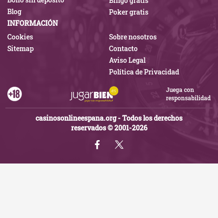
Bingo gratis
Blog
Poker gratis
INFORMACIÓN
Cookies
Sobre nosotros
Sitemap
Contacto
Aviso Legal
Política de Privacidad
Juega con
responsabilidad
casinosonlineespana.org - Todos los derechos
reservados © 2001-2026