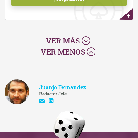
VER MÁS
VER MENOS
Juanjo Fernandez
Redactor Jefe