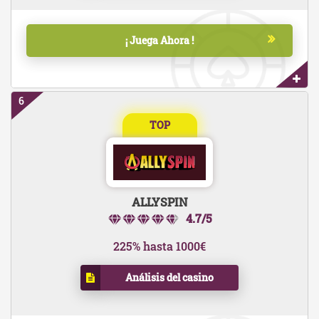
¡ Juega Ahora !
6
ALLYSPIN
4.7/5
225% hasta 1000€
Análisis del casino