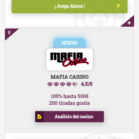
¡ Juega Ahora !
8
MAFIA CASINO
4.5/5
100% hasta 500€
200 tiradas gratis
Análisis del casino