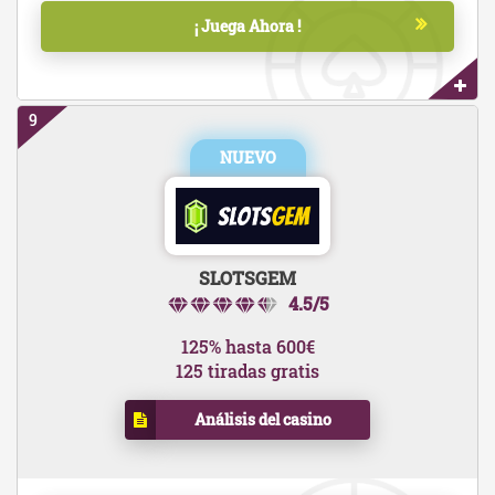
¡ Juega Ahora !
9
SLOTSGEM
4.5/5
125% hasta 600€
125 tiradas gratis
Análisis del casino