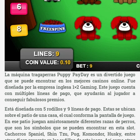
La máquina tragaperras Puppy PayDay es un divertido juego
que se puede encontrar en los mejores casinos online. Fue
diseñada por la empresa inglesa 1×2 Gaming. Este juego cuenta
con múltiples líneas de pago, que ayudarán al jugador a
conseguir fabulosos premios.
Está diseñada con 5 rodillos y 9 líneas de pago. Estas se ubican
sobre el patio de una casa, el cual conforma la pantalla de juego.
En ese patio juegan amistosamente diferentes razas de perros,
que son los símbolos que se pueden encontrar en esta slot.
Cachorros Spaniel, Shin Tzu, Pug, Komondor, Husky, entre