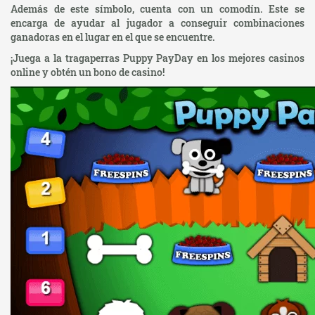
Además de este símbolo, cuenta con un comodín. Este se
encarga de ayudar al jugador a conseguir combinaciones
ganadoras en el lugar en el que se encuentre.
¡Juega a la tragaperras Puppy PayDay en los mejores casinos
online y obtén un bono de casino!