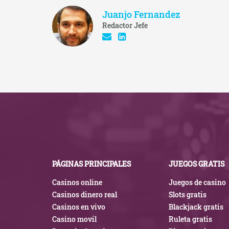
Juanjo Fernandez
Redactor Jefe
PÁGINAS PRINCIPALES
JUEGOS GRATIS
Casinos online
Juegos de casino
Casinos dinero real
Slots gratis
Casinos en vivo
Blackjack gratis
Casino movil
Ruleta gratis