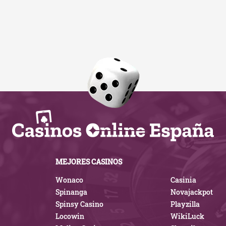
MEJORES CASINOS
Wonaco
Casinia
Spinanga
Novajackpot
Spinsy Casino
Playzilla
Locowin
WikiLuck