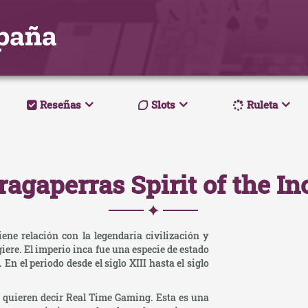
Reseñas
Slots
Ruleta
ragaperras Spirit of the In
iene relación con la legendaria civilización y
iere. El imperio inca fue una especie de estado
En el periodo desde el siglo XIII hasta el siglo
ue quieren decir Real Time Gaming. Esta es una