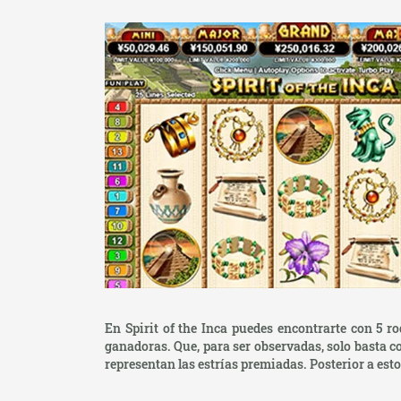
En Spirit of the Inca puedes encontrarte con 5 ro
ganadoras. Que, para ser observadas, solo basta co
representan las estrías premiadas. Posterior a esto