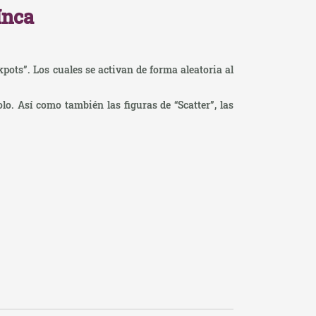
Inca
pots”. Los cuales se activan de forma aleatoria al
o. Así como también las figuras de “Scatter”, las