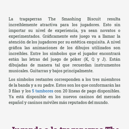
La tragaperras The Smashing Biscuit resulta
increíblemente atractiva para los jugadores. Esto sin
importar su nivel de experiencia, ya sean novatos o
experimentados. Gráficamente este juego va a llamar la
atención de los jugadores por su estética exquisita. A nivel
gráfica las animaciones de los dibujos utilizados son
increíbles. Entre los símbolos que el jugador encontrará
están las letras del juego de póker (K, Q y J). Están
dibujadas de manera tal que recuerdan instrumentos
musicales. Guitarras y bajos principalmente.
Los símbolos restantes corresponden a los tres miembros
de la banda y a su padre. Estos son los que conformarán las
3 filas y los
5 tambores
con 20 líneas de pago disponibles.
Ya está disponible en los nuevos casinos del mercado
español y casinos móviles más reputados del mundo.