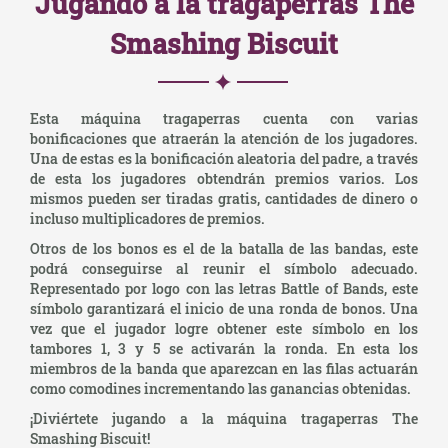
Jugando a la tragaperras The
Smashing Biscuit
Esta máquina tragaperras cuenta con varias
bonificaciones que atraerán la atención de los jugadores.
Una de estas es la bonificación aleatoria del padre, a través
de esta los jugadores obtendrán premios varios. Los
mismos pueden ser tiradas gratis, cantidades de dinero o
incluso multiplicadores de premios.
Otros de los bonos es el de la batalla de las bandas, este
podrá conseguirse al reunir el símbolo adecuado.
Representado por logo con las letras Battle of Bands, este
símbolo garantizará el inicio de una ronda de bonos. Una
vez que el jugador logre obtener este símbolo en los
tambores 1, 3 y 5 se activarán la ronda. En esta los
miembros de la banda que aparezcan en las filas actuarán
como comodines incrementando las ganancias obtenidas.
¡Diviértete jugando a la máquina tragaperras The
Smashing Biscuit!