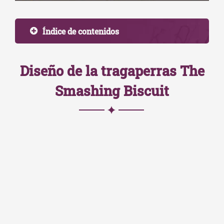
Índice de contenidos
Diseño de la tragaperras The
Smashing Biscuit