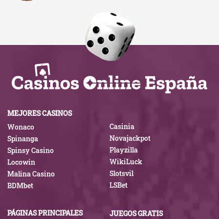
MEJORES CASINOS
Casinia
Wonaco
Novajackpot
Spinanga
Playzilla
Spinsy Casino
WikiLuck
Locowin
Slotsvil
Malina Casino
LSBet
BDMbet
PÁGINAS PRINCIPALES
JUEGOS GRATIS