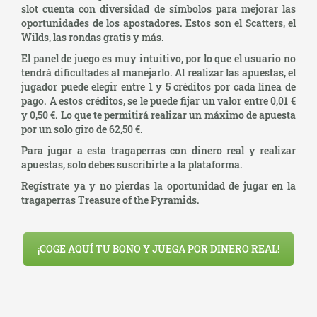
slot cuenta con diversidad de símbolos para mejorar las
oportunidades de los apostadores. Estos son el Scatters, el
Wilds, las rondas gratis y más.
El panel de juego es muy intuitivo, por lo que el usuario no
tendrá dificultades al manejarlo. Al realizar las apuestas, el
jugador puede elegir entre 1 y 5 créditos por cada línea de
pago. A estos créditos, se le puede fijar un valor entre 0,01 €
y 0,50 €. Lo que te permitirá realizar un máximo de apuesta
por un solo giro de 62,50 €.
Para jugar a esta tragaperras con dinero real y realizar
apuestas, solo debes suscribirte a la plataforma.
Regístrate ya y no pierdas la oportunidad de jugar en la
tragaperras Treasure of the Pyramids.
¡COGE AQUÍ TU BONO Y JUEGA POR DINERO REAL!