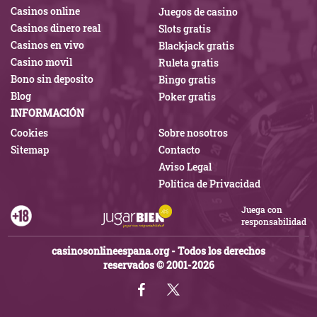
Casinos online
Juegos de casino
Casinos dinero real
Slots gratis
Casinos en vivo
Blackjack gratis
Casino movil
Ruleta gratis
Bono sin deposito
Bingo gratis
Blog
Poker gratis
INFORMACIÓN
Cookies
Sobre nosotros
Sitemap
Contacto
Aviso Legal
Política de Privacidad
Juega con
responsabilidad
casinosonlineespana.org - Todos los derechos
reservados © 2001-2026