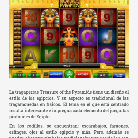
La tragaperras Treasure of the Pyramids tiene un diseño al
estilo de los egipcios. Y su aspecto es tradicional de las
tragamonedas en físicos. El tema en el que está centrado
resulta interesante e impregna cada elemento del juego: las
pirámides de Egipto.
En los rodillos, se encuentran: escarabajos, faraones,
esfinges, ojos al estilo egipcio y más. Pero, además se