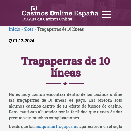
Inicio
»
Slots
»
Tragaperras de 10 líneas
01-12-2024
Tragaperras de 10
líneas
No es muy común encontrar dentro de los casinos online
las tragaperras de 10 líneas de pago. Las ofrecen solo
algunos casinos dentro de su oferta de juegos de casino.
Pero, cautivan al jugador por la facilidad que tienen de dar
premios sin muchas complicaciones.
Desde que las
máquinas tragaperras
aparecieron en el siglo