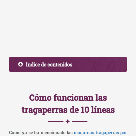
Índice de contenidos
Cómo funcionan las
tragaperras de 10 líneas
Como ya se ha mencionado las
máquinas tragaperras por