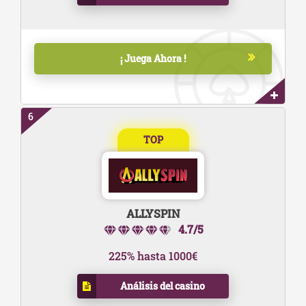
¡ Juega Ahora !
6
ALLYSPIN
4.7/5
225% hasta 1000€
Análisis del casino