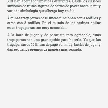
XIX han abordado temáticas diferentes. Desde los clásicos
símbolos de frutas, figuras de cartas de póker hasta la muy
variada simbología que alberga hoy en día.
Algunas tragaperras de 10 líneas funcionan con 3 rodillos y
otras con 5 rodillos. En el mundo de los casinos online
estas tragaperras son muy conocidas.
A la hora de jugar y de pasar un rato agradable, estas
tragaperras son una gran opción para hacerlo. Ya que, las
tragaperras de 10 líneas de pago son muy fáciles de jugar y
dan pequeños premios de manera más seguida.