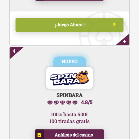
¡ Juega Ahora !
4
SPINBARA
4.8/5
100% hasta 500€
100 tiradas gratis
Análisis del casino