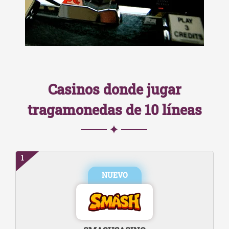
Casinos donde jugar
tragamonedas de 10 líneas
1