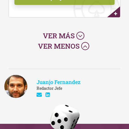
VER MÁS
VER MENOS
Juanjo Fernandez
Redactor Jefe