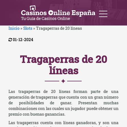
Inicio
»
Slots
»
Tragaperras de 20 líneas
01-12-2024
Tragaperras de 20
líneas
Las tragaperras de 20 líneas forman parte de una
generación de tragaperras que cuenta con un gran número
de posibilidades de ganar. Presentan muchas
combinaciones con las cuales un jugador puede obtener un
premio con buenas ganancias.
Las tragaperras cuenta con líneas ganadoras, y son una