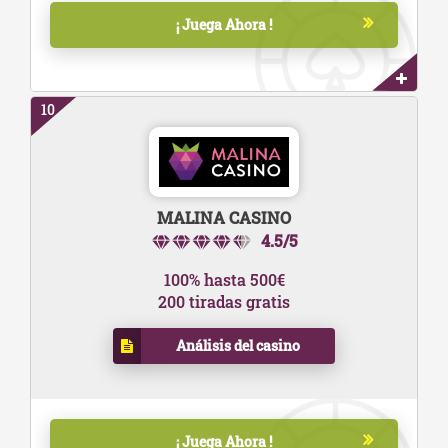
¡ Juega Ahora !
10
MALINA CASINO
4.5/5
100% hasta 500€
200 tiradas gratis
Análisis del casino
¡ Juega Ahora !