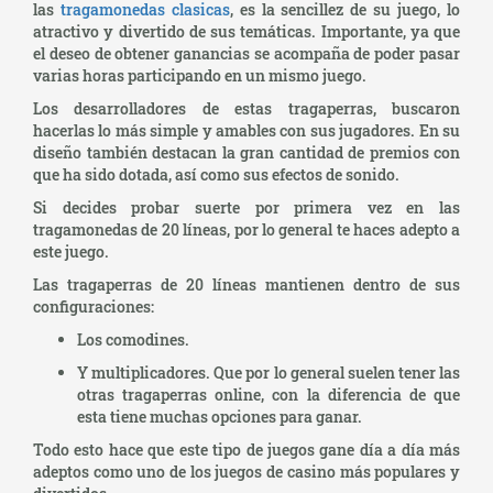
las
tragamonedas clasicas
, es la sencillez de su juego, lo
atractivo y divertido de sus temáticas. Importante, ya que
el deseo de obtener ganancias se acompaña de poder pasar
varias horas participando en un mismo juego.
Los desarrolladores de estas tragaperras, buscaron
hacerlas lo más simple y amables con sus jugadores. En su
diseño también destacan la gran cantidad de premios con
que ha sido dotada, así como sus efectos de sonido.
Si decides probar suerte por primera vez en las
tragamonedas de 20 líneas, por lo general te haces adepto a
este juego.
Las tragaperras de 20 líneas mantienen dentro de sus
configuraciones:
Los comodines.
Y multiplicadores. Que por lo general suelen tener las
otras tragaperras online, con la diferencia de que
esta tiene muchas opciones para ganar.
Todo esto hace que este tipo de juegos gane día a día más
adeptos como uno de los juegos de casino más populares y