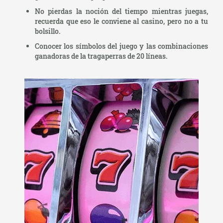
No pierdas la noción del tiempo mientras juegas,
recuerda que eso le conviene al casino, pero no a tu
bolsillo.
Conocer los símbolos del juego y las combinaciones
ganadoras de la tragaperras de 20 líneas.