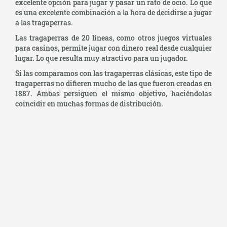
excelente opción para jugar y pasar un rato de ocio. Lo que
es una excelente combinación a la hora de decidirse a jugar
a las tragaperras.
Las tragaperras de 20 líneas, como otros juegos virtuales
para casinos, permite jugar con dinero real desde cualquier
lugar. Lo que resulta muy atractivo para un jugador.
Si las comparamos con las tragaperras clásicas, este tipo de
tragaperras no difieren mucho de las que fueron creadas en
1887. Ambas persiguen el mismo objetivo, haciéndolas
coincidir en muchas formas de distribución.