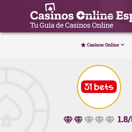
Casinos Online
1.8/