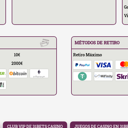
G
V
MÉTODOS DE RETIRO
10€
Retiro Máximo
2000€
CLUB VIP DE 31BETS CASINO
JUEGOS DE CASINO EN 31B