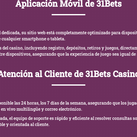
Aplicación Móvil de 31Bets
 dedicada, su sitio web está completamente optimizado para dispos
 cualquier smartphone o tableta.
 del casino, incluyendo registro, depósitos, retiros y juegos, direct
re dispositivos, asegurando que la experiencia de juego sea igual de 
Atención al Cliente de 31Bets Casin
isponible las 24 horas, los 7 días de la semana, asegurando que los ju
 en vivo multilingüe y correo electrónico.
da, el equipo de soporte es rápido y eficiente al resolver consultas s
e y orientada al cliente.