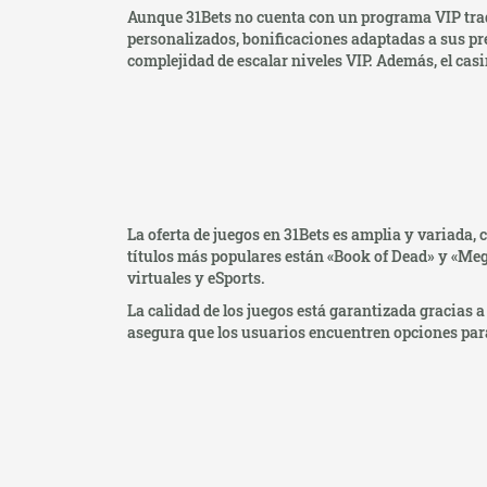
Aunque 31Bets no cuenta con un programa VIP tradi
personalizados, bonificaciones adaptadas a sus pre
complejidad de escalar niveles VIP. Además, el cas
La oferta de juegos en 31Bets es amplia y variada,
títulos más populares están «Book of Dead» y «Me
virtuales y eSports.
La calidad de los juegos está garantizada gracia
asegura que los usuarios encuentren opciones para