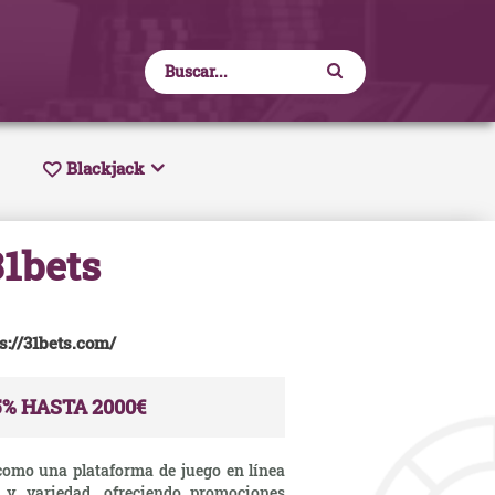
Blackjack
31bets
s://31bets.com/
5% HASTA 2000€
como una plataforma de juego en línea
y variedad, ofreciendo promociones