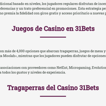
cional basado en niveles, los jugadores regulares disfrutan de ince
ferencias y un trato preferencial en promociones. Esta estrategia per
ino premia la fidelidad con giros gratis y acceso prioritario a nueva
Juegos de Casino en 31Bets
 con más de 4,000 opciones que abarcan tragaperras, juegos de mesa y
ga Moolah», mientras que los jugadores pueden disfrutar de opcion
s a asociaciones con proveedores como NetEnt, Microgaming, Evolutio
 todos los gustos y niveles de experiencia.
Tragaperras del Casino 31Bets