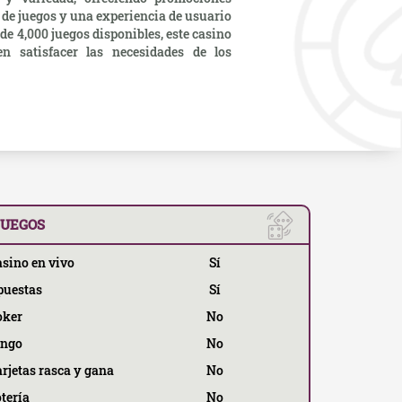
 de juegos y una experiencia de usuario
de 4,000 juegos disponibles, este casino
n satisfacer las necesidades de los
JUEGOS
asino en vivo
Sí
puestas
Sí
oker
No
ingo
No
rjetas rasca y gana
No
tería
No