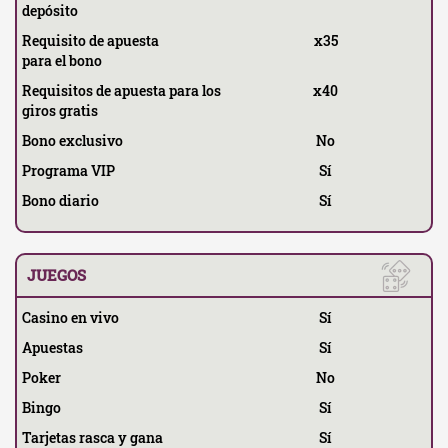
depósito
Requisito de apuesta
x35
para el bono
Requisitos de apuesta para los
x40
giros gratis
Bono exclusivo
No
Programa VIP
Sí
Bono diario
Sí
JUEGOS
Casino en vivo
Sí
Apuestas
Sí
Poker
No
Bingo
Sí
Tarjetas rasca y gana
Sí