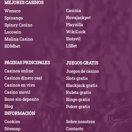
MEJORES CASINOS
Casinia
Wonaco
Novajackpot
Spinanga
Playzilla
Spinsy Casino
WikiLuck
Locowin
Slotsvil
Malina Casino
LSBet
BDMbet
PÁGINAS PRINCIPALES
JUEGOS GRATIS
Casinos online
Juegos de casino
Casinos dinero real
Slots gratis
Casinos en vivo
Blackjack gratis
Casino movil
Ruleta gratis
Bono sin deposito
Bingo gratis
Blog
Poker gratis
INFORMACIÓN
Cookies
Sobre nosotros
Sitemap
Contacto