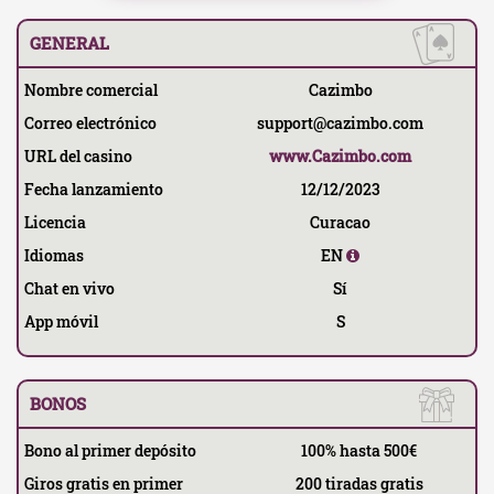
GENERAL
Nombre comercial
Cazimbo
Correo electrónico
support@cazimbo.com
URL del casino
www.Cazimbo.com
Fecha lanzamiento
12/12/2023
Licencia
Curacao
Idiomas
EN
Chat en vivo
Sí
App móvil
S
BONOS
Bono al primer depósito
100% hasta 500€
Giros gratis en primer
200 tiradas gratis