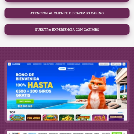
ATENCIÓN AL CLIENTE DE CAZIMBO CASINO
NUESTRA EXPERIENCIA CON CAZIMBO