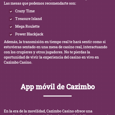
Las mesas que podemos recomendarte son:
Crazy Time
Treasure Island
Mega Roulette
Power Blackjack
Además, la transmisión en tiempo real te hará sentir como si
estuvieras sentado en una mesa de casino real, interactuando
con los crupieres y otros jugadores. No te pierdas la
oportunidad de vivir la experiencia del casino en vivo en
Cazimbo Casino.
App móvil de Cazimbo
En la era de la movilidad, Cazimbo Casino ofrece una