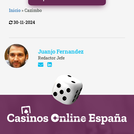
Inicio
»
Cazimbo
30-11-2024
Juanjo Fernandez
Redactor Jefe