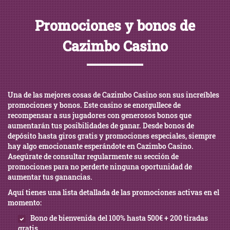
Promociones y bonos de
Cazimbo Casino
Una de las mejores cosas de Cazimbo Casino son sus increíbles
promociones y bonos. Este casino se enorgullece de
recompensar a sus jugadores con generosos bonos que
aumentarán tus posibilidades de ganar. Desde bonos de
depósito hasta giros gratis y promociones especiales, siempre
hay algo emocionante esperándote en Cazimbo Casino.
Asegúrate de consultar regularmente su sección de
promociones para no perderte ninguna oportunidad de
aumentar tus ganancias.
Aquí tienes una lista detallada de las promociones activas en el
momento:
Bono de bienvenida del 100% hasta 500€ + 200 tiradas
gratis