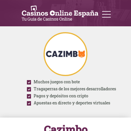
Muchos juegos con bote
Tragaperras de los mejores desarrolladores
Pagos y depósitos con cripto
Apuestas en directo y deportes virtuales
Cazimbo