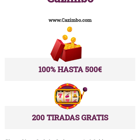
www.Cazimbo.com
100% HASTA 500€
200 TIRADAS GRATIS