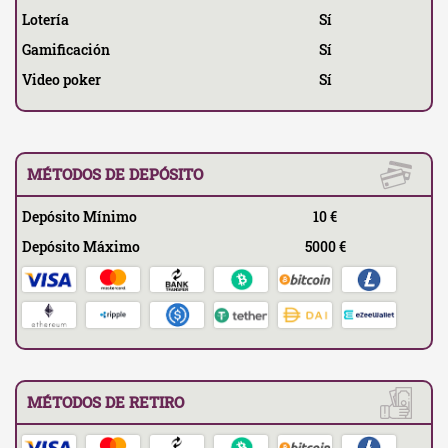
Lotería
Sí
Gamificación
Sí
Video poker
Sí
MÉTODOS DE DEPÓSITO
Depósito Mínimo
10 €
Depósito Máximo
5000 €
MÉTODOS DE RETIRO