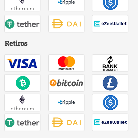
Retiros