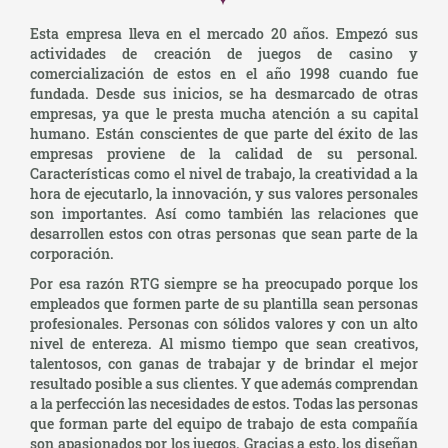
Esta empresa lleva en el mercado 20 años. Empezó sus
actividades de creación de juegos de casino y
comercialización de estos en el año 1998 cuando fue
fundada. Desde sus inicios, se ha desmarcado de otras
empresas, ya que le presta mucha atención a su capital
humano. Están conscientes de que parte del éxito de las
empresas proviene de la calidad de su personal.
Características como el nivel de trabajo, la creatividad a la
hora de ejecutarlo, la innovación, y sus valores personales
son importantes. Así como también las relaciones que
desarrollen estos con otras personas que sean parte de la
corporación.
Por esa razón RTG siempre se ha preocupado porque los
empleados que formen parte de su plantilla sean personas
profesionales. Personas con sólidos valores y con un alto
nivel de entereza. Al mismo tiempo que sean creativos,
talentosos, con ganas de trabajar y de brindar el mejor
resultado posible a sus clientes. Y que además comprendan
a la perfección las necesidades de estos. Todas las personas
que forman parte del equipo de trabajo de esta compañía
son apasionados por los juegos. Gracias a esto, los diseñan