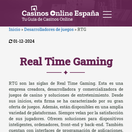
Inicio
»
Desarrolladores de juegos
»
RTG
01-12-2024
Real Time Gaming
RTG son las siglas de Real Time Gaming. Esta es una
empresa creadora, desarrolladora y comercializadora de
juegos de casino y soluciones de entretenimiento. Desde
sus inicios, esta firma se ha caracterizado por su gran
oferta de juegos. Además, están disponibles en una amplia
variedad de plataformas. Siempre velan por la satisfacción
de sus jugadores. Ofrecen soluciones para dispositivos
inteligentes, ordenadores, front-end y back-end. También
cuentan con interfaces de programación de aplicaciones,