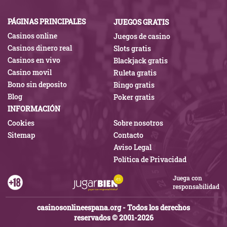
PÁGINAS PRINCIPALES
JUEGOS GRATIS
Casinos online
Juegos de casino
Casinos dinero real
Slots gratis
Casinos en vivo
Blackjack gratis
Casino movil
Ruleta gratis
Bono sin deposito
Bingo gratis
Blog
Poker gratis
INFORMACIÓN
Cookies
Sobre nosotros
Sitemap
Contacto
Aviso Legal
Política de Privacidad
Juega con
responsabilidad
casinosonlineespana.org - Todos los derechos
reservados © 2001-2026