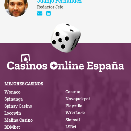
Juanjo Fernandez
Redactor Jefe
MEJORES CASINOS
Casinia
Wonaco
Novajackpot
Spinanga
Playzilla
Spinsy Casino
WikiLuck
Locowin
Slotsvil
Malina Casino
LSBet
BDMbet