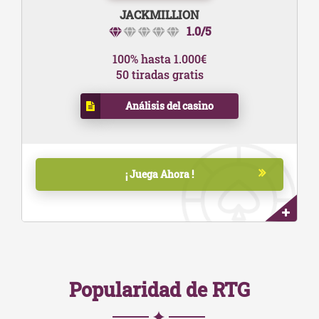
JACKMILLION
1.0/5
100% hasta 1.000€
50 tiradas gratis
Análisis del casino
¡ Juega Ahora !
Popularidad de RTG