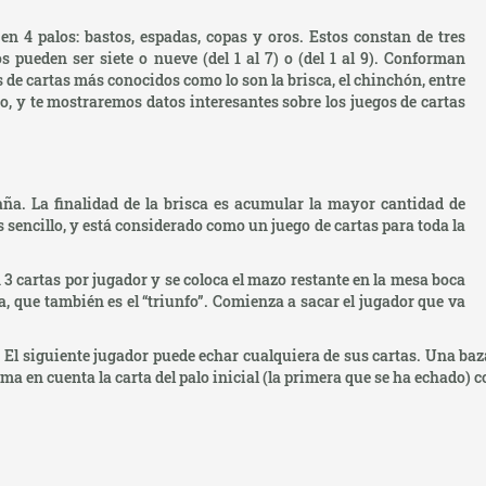
 en 4 palos: bastos, espadas, copas y oros. Estos constan de tres
s pueden ser siete o nueve (del 1 al 7) o (del 1 al 9). Conforman
 de cartas más conocidos como lo son la brisca, el chinchón, entre
o, y te mostraremos datos interesantes sobre los juegos de cartas
aña. La finalidad de la brisca es acumular la mayor cantidad de
 sencillo, y está considerado como un juego de cartas para toda la
n 3 cartas por jugador y se coloca el mazo restante en la mesa boca
nta, que también es el “triunfo”. Comienza a sacar el jugador que va
o”. El siguiente jugador puede echar cualquiera de sus cartas. Una 
toma en cuenta la carta del palo inicial (la primera que se ha echado) 