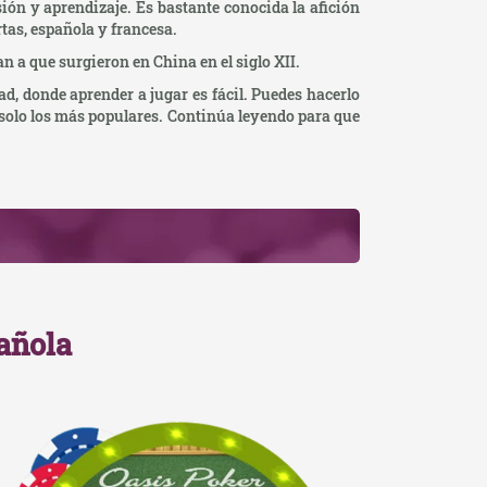
ón y aprendizaje. Es bastante conocida la afición
rtas, española y francesa.
an a que surgieron en China en el siglo XII.
d, donde aprender a jugar es fácil. Puedes hacerlo
 solo los más populares. Continúa leyendo para que
pañola