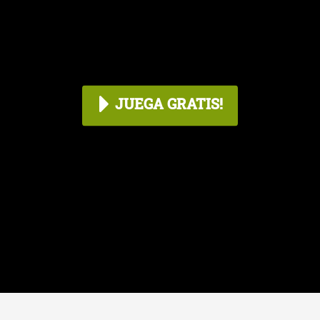
JUEGA GRATIS!