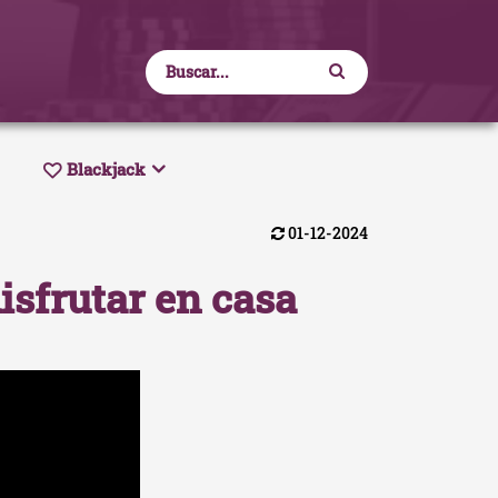
Blackjack
01-12-2024
isfrutar en casa