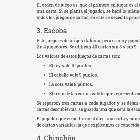
El orden de juego es, que el primero en jugar es e
una carta. Si se planta el jugador, se hará lo mis
todos los juegos de cartas, en este se necesita pen
3. Escoba
Este juego es de origen italiano, pero es muy popul
2 a 4 jugadores. Se utilizan 40 cartas sin 8 y sin 9.
Los valores de estos juegos de cartas son:
El rey vale 10 puntos.
El caballo vale 9 puntos.
La sota vale 8 puntos.
El resto de las cartas vale lo que representa s
Se reparten tres cartas a cada jugador y se deja
cartas descubiertas, se guarda una que será la esc
El jugador que en su turno utilice una carta y sume
de cartas variantes; la que explicamos es conocida
4. Chinchón