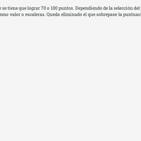
 se tiene que lograr 70 o 100 puntos. Dependiendo de la selección del 
ismo valor o escaleras. Queda eliminado el que sobrepase la puntuaci