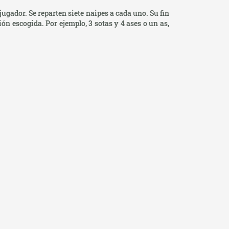
jugador. Se reparten siete naipes a cada uno. Su fin
ón escogida. Por ejemplo, 3 sotas y 4 ases o un as,