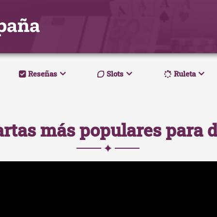
Reseñas
Slots
Ruleta
artas más populares para d