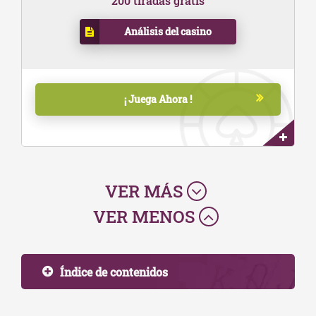
200 tiradas gratis
Análisis del casino
¡ Juega Ahora !
VER MÁS
VER MENOS
Índice de contenidos