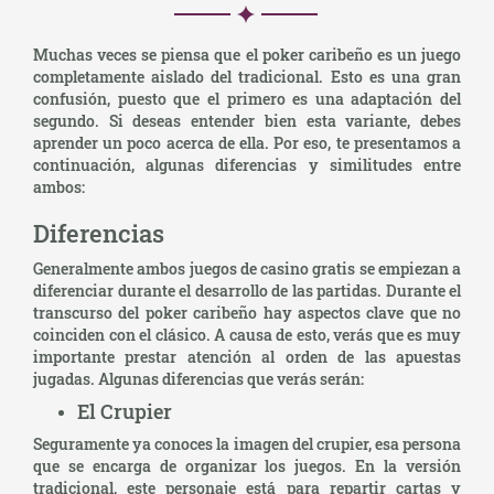
Muchas veces se piensa que el poker caribeño es un juego
completamente aislado del tradicional. Esto es una gran
confusión, puesto que el primero es una adaptación del
segundo. Si deseas entender bien esta variante, debes
aprender un poco acerca de ella. Por eso, te presentamos a
continuación, algunas diferencias y similitudes entre
ambos:
Diferencias
Generalmente ambos juegos de casino gratis se empiezan a
diferenciar durante el desarrollo de las partidas. Durante el
transcurso del poker caribeño hay aspectos clave que no
coinciden con el clásico. A causa de esto, verás que es muy
importante prestar atención al orden de las apuestas
jugadas. Algunas diferencias que verás serán:
El Crupier
Seguramente ya conoces la imagen del crupier, esa persona
que se encarga de organizar los juegos. En la versión
tradicional, este personaje está para repartir cartas y