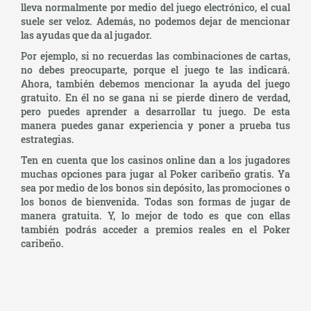
lleva normalmente por medio del juego electrónico, el cual
suele ser veloz. Además, no podemos dejar de mencionar
las ayudas que da al jugador.
Por ejemplo, si no recuerdas las combinaciones de cartas,
no debes preocuparte, porque el juego te las indicará.
Ahora, también debemos mencionar la ayuda del juego
gratuito. En él no se gana ni se pierde dinero de verdad,
pero puedes aprender a desarrollar tu juego. De esta
manera puedes ganar experiencia y poner a prueba tus
estrategias.
Ten en cuenta que los casinos online dan a los jugadores
muchas opciones para jugar al Poker caribeño gratis. Ya
sea por medio de los bonos sin depósito, las promociones o
los bonos de bienvenida. Todas son formas de jugar de
manera gratuita. Y, lo mejor de todo es que con ellas
también podrás acceder a premios reales en el Poker
caribeño.