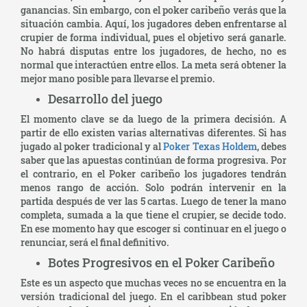
ganancias. Sin embargo, con el poker caribeño verás que la
situación cambia. Aquí, los jugadores deben enfrentarse al
crupier de forma individual, pues el objetivo será ganarle.
No habrá disputas entre los jugadores, de hecho, no es
normal que interactúen entre ellos. La meta será obtener la
mejor mano posible para llevarse el premio.
Desarrollo del juego
El momento clave se da luego de la primera decisión. A
partir de ello existen varias alternativas diferentes. Si has
jugado al poker tradicional y al
Poker Texas Holdem
, debes
saber que las apuestas continúan de forma progresiva. Por
el contrario, en el Poker caribeño los jugadores tendrán
menos rango de acción. Solo podrán intervenir en la
partida después de ver las 5 cartas. Luego de tener la mano
completa, sumada a la que tiene el crupier, se decide todo.
En ese momento hay que escoger si continuar en el juego o
renunciar, será el final definitivo.
Botes Progresivos en el Poker Caribeño
Este es un aspecto que muchas veces no se encuentra en la
versión tradicional del juego. En el caribbean stud poker