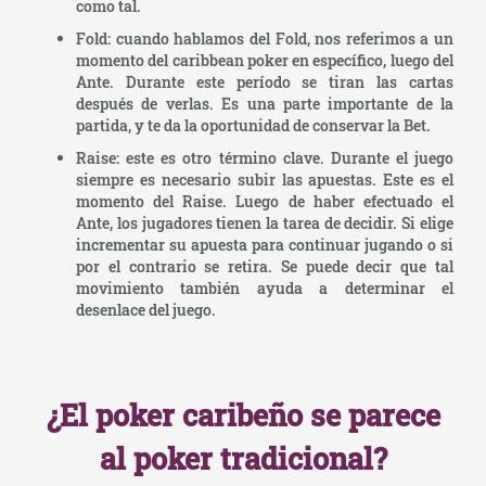
como tal.
Fold: cuando hablamos del Fold, nos referimos a un
momento del caribbean poker en específico, luego del
Ante. Durante este período se tiran las cartas
después de verlas. Es una parte importante de la
partida, y te da la oportunidad de conservar la Bet.
Raise: este es otro término clave. Durante el juego
siempre es necesario subir las apuestas. Este es el
momento del Raise. Luego de haber efectuado el
Ante, los jugadores tienen la tarea de decidir. Si elige
incrementar su apuesta para continuar jugando o si
por el contrario se retira. Se puede decir que tal
movimiento también ayuda a determinar el
desenlace del juego.
¿El poker caribeño se parece
al poker tradicional?