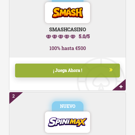
SMASHCASINO
5.0/5
100% hasta €500
¡ Juega Ahora !
2