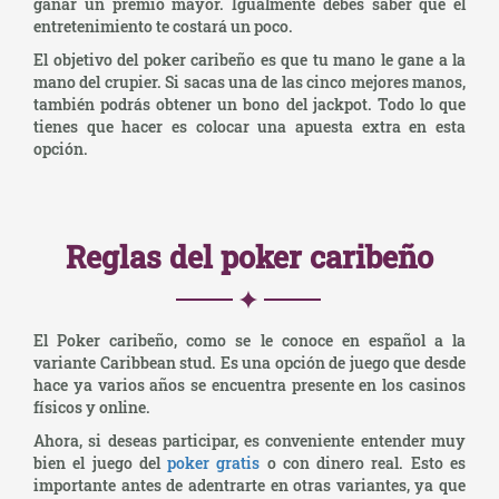
ganar un premio mayor. Igualmente debes saber que el
entretenimiento te costará un poco.
El objetivo del poker caribeño es que tu mano le gane a la
mano del crupier. Si sacas una de las cinco mejores manos,
también podrás obtener un bono del jackpot. Todo lo que
tienes que hacer es colocar una apuesta extra en esta
opción.
Reglas del poker caribeño
El Poker caribeño, como se le conoce en español a la
variante Caribbean stud. Es una opción de juego que desde
hace ya varios años se encuentra presente en los casinos
físicos y online.
Ahora, si deseas participar, es conveniente entender muy
bien el juego del
poker gratis
o con dinero real. Esto es
importante antes de adentrarte en otras variantes, ya que