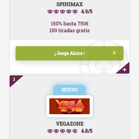
SPINIMAX
4.9/5
150% hasta 750€
150 tiradas gratis
¡ Juega Ahora !
3
VEGAZONE
4.8/5