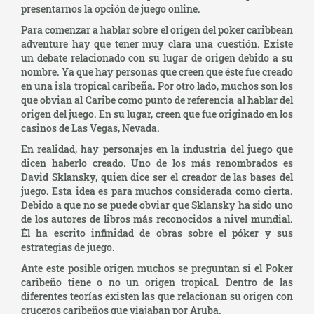
presentarnos la opción de juego online.
Para comenzar a hablar sobre el origen del poker caribbean
adventure hay que tener muy clara una cuestión. Existe
un debate relacionado con su lugar de origen debido a su
nombre. Ya que hay personas que creen que éste fue creado
en una isla tropical caribeña. Por otro lado, muchos son los
que obvian al Caribe como punto de referencia al hablar del
origen del juego. En su lugar, creen que fue originado en los
casinos de Las Vegas, Nevada.
En realidad, hay personajes en la industria del juego que
dicen haberlo creado. Uno de los más renombrados es
David Sklansky, quien dice ser el creador de las bases del
juego. Esta idea es para muchos considerada como cierta.
Debido a que no se puede obviar que Sklansky ha sido uno
de los autores de libros más reconocidos a nivel mundial.
Él ha escrito infinidad de obras sobre el póker y sus
estrategias de juego.
Ante este posible origen muchos se preguntan si el Poker
caribeño tiene o no un origen tropical. Dentro de las
diferentes teorías existen las que relacionan su origen con
cruceros caribeños que viajaban por Aruba.