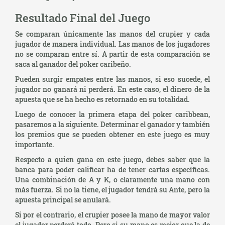
Resultado Final del Juego
Se comparan únicamente las manos del crupier y cada
jugador de manera individual. Las manos de los jugadores
no se comparan entre sí. A partir de esta comparación se
saca al ganador del poker caribeño.
Pueden surgir empates entre las manos, si eso sucede, el
jugador no ganará ni perderá. En este caso, el dinero de la
apuesta que se ha hecho es retornado en su totalidad.
Luego de conocer la primera etapa del poker caribbean,
pasaremos a la siguiente. Determinar el ganador y también
los premios que se pueden obtener en este juego es muy
importante.
Respecto a quien gana en este juego, debes saber que la
banca para poder calificar ha de tener cartas específicas.
Una combinación de A y K, o claramente una mano con
más fuerza. Si no la tiene, el jugador tendrá su Ante, pero la
apuesta principal se anulará.
Si por el contrario, el crupier posee la mano de mayor valor
el jugador perderá todo. Pero si su mano es mejor que la de