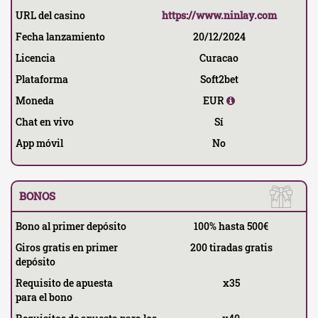
URL del casino
https://www.ninlay.com
Fecha lanzamiento
20/12/2024
Licencia
Curacao
Plataforma
Soft2bet
Moneda
EUR
Chat en vivo
Sí
App móvil
No
BONOS
Bono al primer depósito
100% hasta 500€
Giros gratis en primer
200 tiradas gratis
depósito
Requisito de apuesta
x35
para el bono