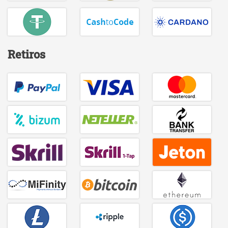
Retiros