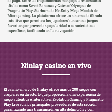
de pago. Entre las tragamonedas más populares destacan
títulos como Sweet Bonanza y Gates of Olympus de
Pragmatic Play, Starburst de NetEnt y Mega Moolah de
Microgaming. La plataforma ofrece un sistema de filtrado
intuitivo que permite a los jugadores buscar sus juegos
favoritos por proveedor, popularidad o características
específicas, facilitando así la navegación.
Ninlay casino en vivo
El casino en vivo de Ninlay ofrece más de 200 juegos con
crupieres en directo, lo que proporciona una experiencia de
juego auténtica e interactiva. Evolution Gaming y Pragmatic
Play Live son los principales proveedores de esta sección,
garantizando una transmisión en alta definición y con