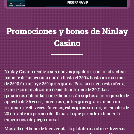
Promociones y bonos de Ninlay
Casino
Ninlay Casino recibe a sus nuevos jugadores con un atractivo
paquete de bienvenida que da hasta el 250% hasta un máximo
de 2500 € e incluye 250 giros gratis. Para acceder a esta oferta,
es necesario realizar un depósito mínimo de 20 €. Las
ganancias obtenidas con el bono están sujetas a un requisito de
apuesta de 35 veces, mientras que los giros gratis tienen un
requisito de 40 veces. Además, estos giros se otorgan en lotes de
20 durante un periodo de 10 días, lo que permite extender la
experiencia de juego inicial.
Más allá del bono de bienvenida, la plataforma ofrece diversas