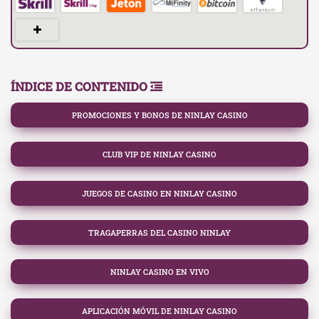
ÍNDICE DE CONTENIDO
PROMOCIONES Y BONOS DE NINLAY CASINO
CLUB VIP DE NINLAY CASINO
JUEGOS DE CASINO EN NINLAY CASINO
TRAGAPERRAS DEL CASINO NINLAY
NINLAY CASINO EN VIVO
APLICACIÓN MÓVIL DE NINLAY CASINO