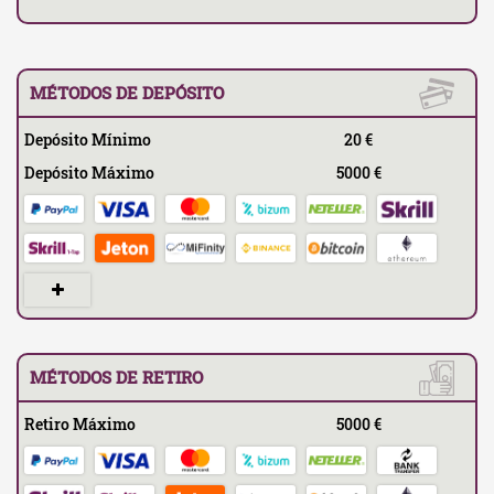
MÉTODOS DE DEPÓSITO
Depósito Mínimo
20 €
Depósito Máximo
5000 €
MÉTODOS DE RETIRO
Retiro Máximo
5000 €