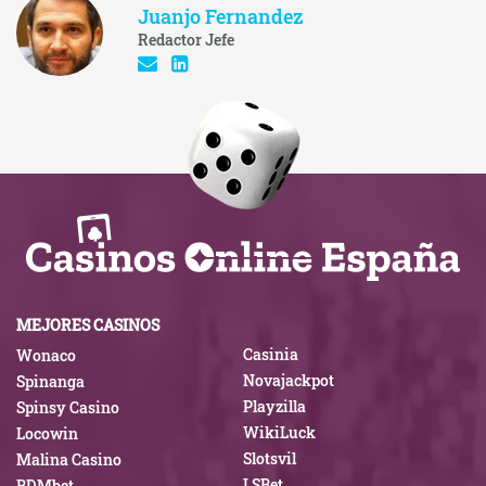
Juanjo Fernandez
Redactor Jefe
MEJORES CASINOS
Casinia
Wonaco
Novajackpot
Spinanga
Playzilla
Spinsy Casino
WikiLuck
Locowin
Slotsvil
Malina Casino
LSBet
BDMbet