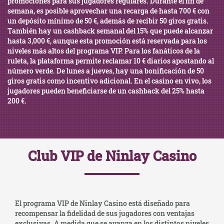
promociones para sus jugadores regulares. Durante el fin de
semana, es posible aprovechar una recarga de hasta 700 € con
un depósito mínimo de 50 €, además de recibir 50 giros gratis.
También hay un cashback semanal del 15% que puede alcanzar
hasta 3,000 €, aunque esta promoción está reservada para los
niveles más altos del programa VIP. Para los fanáticos de la
ruleta, la plataforma permite reclamar 10 € diarios apostando al
número verde. De lunes a jueves, hay una bonificación de 50
giros gratis como incentivo adicional. En el casino en vivo, los
jugadores pueden beneficiarse de un cashback del 25% hasta
200 €.
Club VIP de Ninlay Casino
El programa VIP de Ninlay Casino está diseñado para
recompensar la fidelidad de sus jugadores con ventajas
exclusivas. A medida que se avanza en los distintos niveles