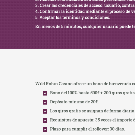
3. Crear las credenciales de acceso: usuario, contr
4. Confirmar la identidad mediante el proceso de v
5. Aceptar los términos y condiciones.
En menos de 5 minutos, cualquier usuario puede ten
Wild Robin Casino ofrece un bono de bienvenida co
Bono del 100% hasta 500€ + 200 giros gratis
Depósito mínimo de 20€.
Los giros gratis se asignan de forma diaria 
Requisitos de apuesta: 35 veces el importe d
Plazo para cumplir el rollover: 30 días.