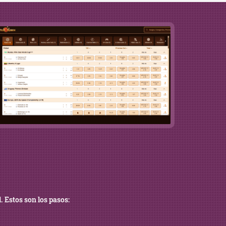
. Estos son los pasos: