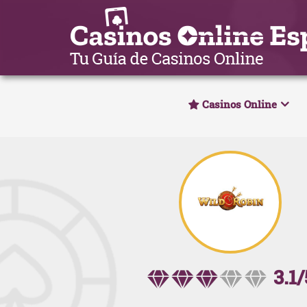
Casinos Online
3.1/