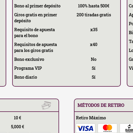
Bono al primer depósito
100% hasta 500€
C
Giros gratis en primer
200 tiradas gratis
A
depósito
P
Requisito de apuesta
x35
B
para el bono
Ta
Requisitos de apuesta
x40
para los giros gratis
Lo
Bono exclusivo
No
G
Programa VIP
Sí
V
Bono diario
Sí
MÉTODOS DE RETIRO
10 €
Retiro Máximo
5,000 €