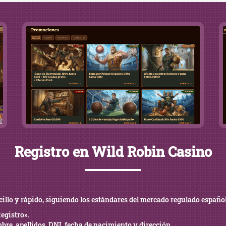
Registro en Wild Robin Casino
cillo y rápido, siguiendo los estándares del mercado regulado español
Registro».
bre, apellidos, DNI, fecha de nacimiento y dirección.