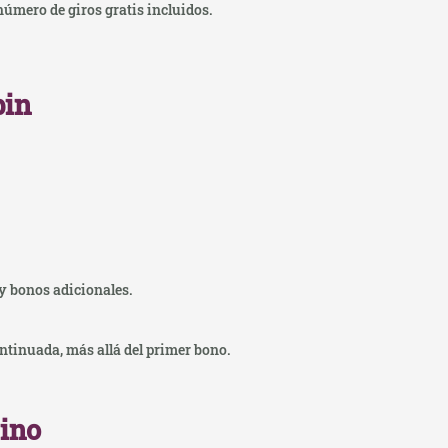
número de giros gratis incluidos.
bin
 y bonos adicionales.
ntinuada, más allá del primer bono.
sino