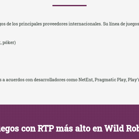
s de los principales proveedores internacionales. Su línea de juegos
, póker)
s a acuerdos con desarrolladores como NetEnt, Pragmatic Play, Play
egos con RTP más alto en Wild Ro