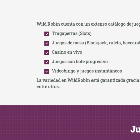
Wild Robin cuenta con un extenso catálogo de juego
Tragaperras (Slots)
Juegos de mesa (Blackjack, ruleta, baccarat
Casino en vivo
Juegos con bote progresivo
Videobingo y juegos instantáneos
La variedad en WildRobin está garantizada gracia
entre otros.
Ju