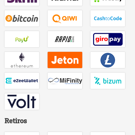
Retiros