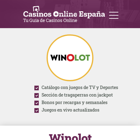
Catálogo con juegos de TV y Deportes
Sección de tragaperras con jackpot
Bonos por recargas y semanales
Juegos en vivo actualizados
Winolot