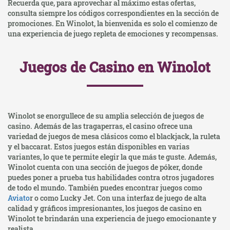
Recuerda que, para aprovechar al máximo estas ofertas,
consulta siempre los códigos correspondientes en la sección de
promociones. En Winolot, la bienvenida es solo el comienzo de
una experiencia de juego repleta de emociones y recompensas.
Juegos de Casino en Winolot
Winolot se enorgullece de su amplia selección de juegos de
casino. Además de las tragaperras, el casino ofrece una
variedad de juegos de mesa clásicos como el blackjack, la ruleta
y el baccarat. Estos juegos están disponibles en varias
variantes, lo que te permite elegir la que más te guste. Además,
Winolot cuenta con una sección de juegos de póker, donde
puedes poner a prueba tus habilidades contra otros jugadores
de todo el mundo. También puedes encontrar juegos como
Aviato
r o como Lucky Jet. Con una interfaz de juego de alta
calidad y gráficos impresionantes, los juegos de casino en
Winolot te brindarán una experiencia de juego emocionante y
realista.