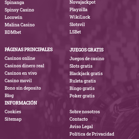
Novajackpot
Spinanga
Playzilla
Spinsy Casino
WikiLuck
Locowin
Slotsvil
Malina Casino
LSBet
BDMbet
PÁGINAS PRINCIPALES
JUEGOS GRATIS
Casinos online
Juegos de casino
Casinos dinero real
Slots gratis
Casinos en vivo
Blackjack gratis
Casino movil
Ruleta gratis
Bono sin deposito
Bingo gratis
Blog
Poker gratis
INFORMACIÓN
Cookies
Sobre nosotros
Sitemap
Contacto
Aviso Legal
Política de Privacidad