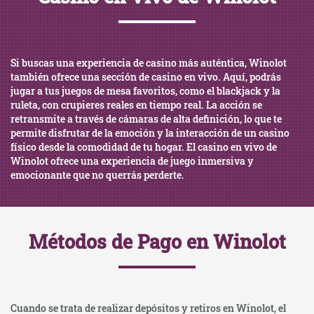
Si buscas una experiencia de casino más auténtica, Winolot
también ofrece una sección de casino en vivo. Aquí, podrás
jugar a tus juegos de mesa favoritos, como el blackjack y la
ruleta, con crupieres reales en tiempo real. La acción se
retransmite a través de cámaras de alta definición, lo que te
permite disfrutar de la emoción y la interacción de un casino
físico desde la comodidad de tu hogar. El casino en vivo de
Winolot ofrece una experiencia de juego inmersiva y
emocionante que no querrás perderte.
Métodos de Pago en Winolot
Cuando se trata de realizar depósitos y retiros en Winolot, el