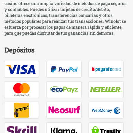
casino ofrece una amplia variedad de métodos de pago seguros
y confiables. Puedes utilizar tarjetas de crédito/débito,
billeteras electrónicas, transferencias bancarias y otros
métodos populares para realizar tus transacciones. Winolot se
esfuerza por procesar los pagos de manera rápida y eficiente,
para que puedas disfrutar de tus ganancias sin demoras.
Depósitos