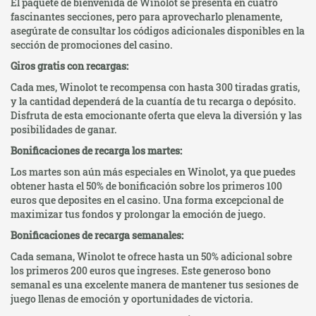
El paquete de bienvenida de Winolot se presenta en cuatro
fascinantes secciones, pero para aprovecharlo plenamente,
asegúrate de consultar los códigos adicionales disponibles en la
sección de promociones del casino.
Giros gratis con recargas:
Cada mes, Winolot te recompensa con hasta 300 tiradas gratis,
y la cantidad dependerá de la cuantía de tu recarga o depósito.
Disfruta de esta emocionante oferta que eleva la diversión y las
posibilidades de ganar.
Bonificaciones de recarga los martes:
Los martes son aún más especiales en Winolot, ya que puedes
obtener hasta el 50% de bonificación sobre los primeros 100
euros que deposites en el casino. Una forma excepcional de
maximizar tus fondos y prolongar la emoción de juego.
Bonificaciones de recarga semanales:
Cada semana, Winolot te ofrece hasta un 50% adicional sobre
los primeros 200 euros que ingreses. Este generoso bono
semanal es una excelente manera de mantener tus sesiones de
juego llenas de emoción y oportunidades de victoria.