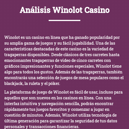
Análisis Winolot Casino
Winolot es un casino en línea que ha ganado popularidad por
su amplia gama de juegos y su fácil jugabilidad. Una de las
características destacadas de este casino es la variedad de
tragaperras disponibles. Desde clásicos de tres carretes hasta
emocionantes tragaperras de video de cinco carretes con
gráficos impresionantes y funciones especiales, Winolot tiene
algo para todos los gustos. Además de las tragaperras, también
encontrarás una selección de juegos de mesa populares como el
blackjack, la ruleta y el póker.
La plataforma de juego de Winolot es fácil de usar, incluso para
aquellos que son nuevos en los casinos en línea. Con una
interfaz intuitiva y navegación sencilla, podrás encontrar
rápidamente tus juegos favoritos y comenzar a jugar en
cuestión de minutos. Además, Winolot utiliza tecnología de
última generación para garantizar la seguridad de tus datos
personales y transacciones financieras.