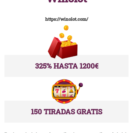
https://winolot.com/
325% HASTA 1200€
150 TIRADAS GRATIS